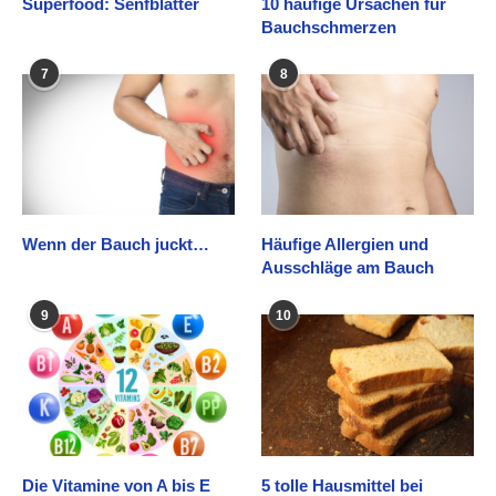
Superfood: Senfblätter
10 häufige Ursachen für
Bauchschmerzen
7
8
Wenn der Bauch juckt…
Häufige Allergien und
Ausschläge am Bauch
9
10
Die Vitamine von A bis E
5 tolle Hausmittel bei