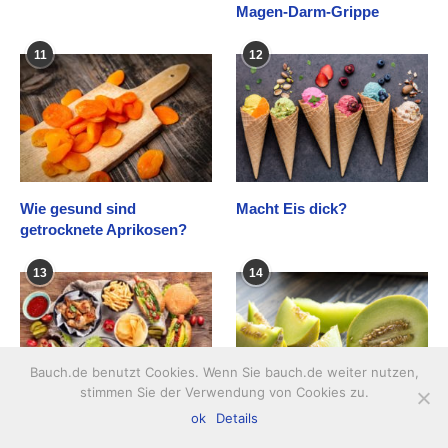
Magen-Darm-Grippe
11
12
Wie gesund sind
Macht Eis dick?
getrocknete Aprikosen?
13
14
Bauch.de benutzt Cookies. Wenn Sie bauch.de weiter nutzen,
stimmen Sie der Verwendung von Cookies zu.
ok
Details
6 richtig schwer
Machen Honigmelonen
verdauliche Lebensmittel
dick?