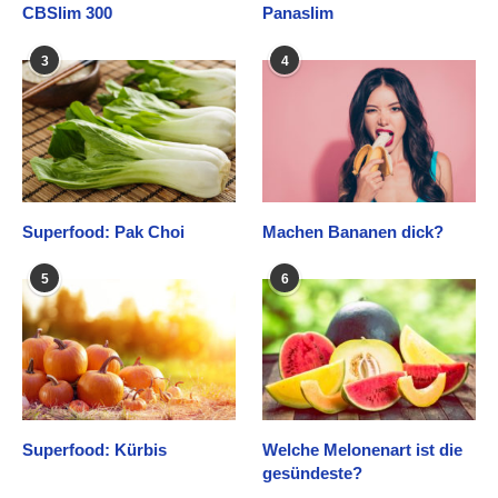
CBSlim 300
Panaslim
3
4
Superfood: Pak Choi
Machen Bananen dick?
5
6
Superfood: Kürbis
Welche Melonenart ist die
gesündeste?