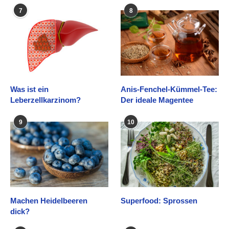
7
8
Was ist ein
Anis-Fenchel-Kümmel-Tee:
Leberzellkarzinom?
Der ideale Magentee
9
10
Machen Heidelbeeren
Superfood: Sprossen
dick?