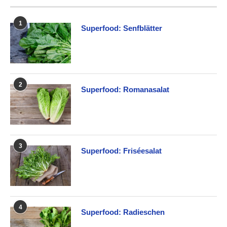
1
Superfood: Senfblätter
2
Superfood: Romanasalat
3
Superfood: Friséesalat
4
Superfood: Radieschen