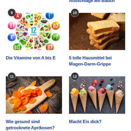
Ausschläge am Bauch
9
10
Die Vitamine von A bis E
5 tolle Hausmittel bei
Magen-Darm-Grippe
11
12
Wie gesund sind
Macht Eis dick?
getrocknete Aprikosen?