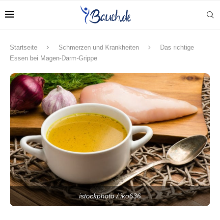
Startseite
Schmerzen und Krankheiten
Das richtige
Essen bei Magen-Darm-Grippe
istockphoto / iko636