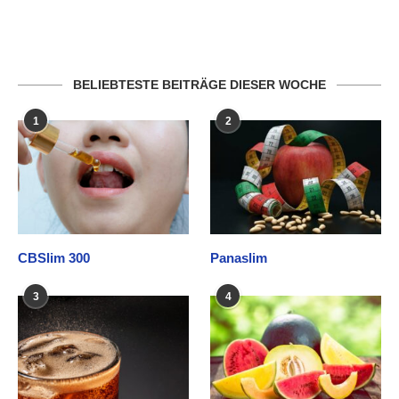
BELIEBTESTE BEITRÄGE DIESER WOCHE
1
2
CBSlim 300
Panaslim
3
4