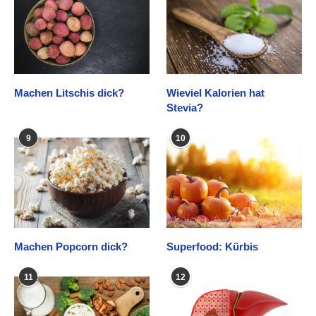
Machen Litschis dick?
Wieviel Kalorien hat
Stevia?
9
10
Machen Popcorn dick?
Superfood: Kürbis
11
12