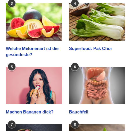
3
4
Welche Melonenart ist die
Superfood: Pak Choi
gesündeste?
5
6
Machen Bananen dick?
Bauchfell
7
8