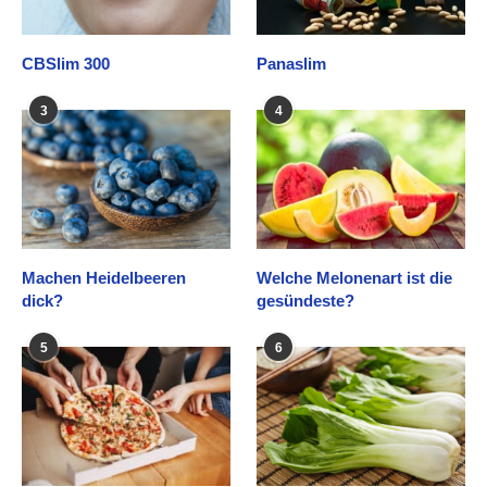
CBSlim 300
Panaslim
3
4
Machen Heidelbeeren
Welche Melonenart ist die
dick?
gesündeste?
5
6