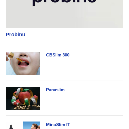
Probinu
CBSlim 300
Panaslim
MinoSlim IT