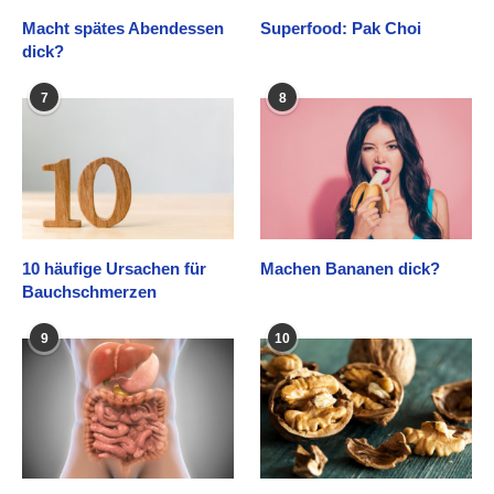
Macht spätes Abendessen
Superfood: Pak Choi
dick?
7
8
10 häufige Ursachen für
Machen Bananen dick?
Bauchschmerzen
9
10