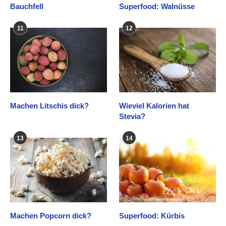
Bauchfell
Superfood: Walnüsse
11
12
Machen Litschis dick?
Wieviel Kalorien hat
Stevia?
13
14
Machen Popcorn dick?
Superfood: Kürbis