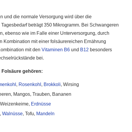
en und die normale Versorgung wird über die
e Tagesbedarf beträgt 350 Mikrogramm. Bei Schwangeren
nn, ebenso wie im Falle einer Unterversorgung, durch
n Kombination mit einer folsäurereichen Ernährung
Kombination mit den
Vitaminen B6
und
B12
besonders
echselrückstände bei.
n Folsäure gehören:
menkohl
,
Rosenkohl
,
Brokkoli
, Wirsing
dbeeren, Mangos, Trauben, Bananen
, Weizenkeime,
Erdnüsse
,
Walnüsse
, Tofu,
Mandeln