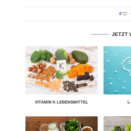
r gesünder als
e?
Wie gesund ist Rohk
0
020
28. Januar 2020
JETZT
VITAMIN K LEBENSMITTEL
L