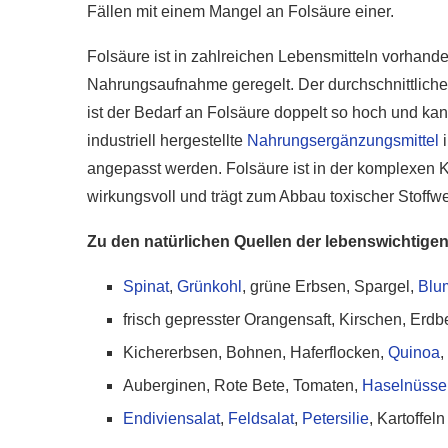
Fällen mit einem Mangel an Folsäure einer.
Folsäure ist in zahlreichen Lebensmitteln vorhand
Nahrungsaufnahme geregelt. Der durchschnittlich
ist der Bedarf an Folsäure doppelt so hoch und ka
industriell hergestellte
Nahrungsergänzungsmittel
i
angepasst werden. Folsäure ist in der komplexen 
wirkungsvoll und trägt zum Abbau toxischer Stoffw
Zu den natürlichen Quellen der lebenswichtige
Spinat
,
Grünkohl
, grüne Erbsen, Spargel,
Blu
frisch gepresster Orangensaft, Kirschen, Er
Kichererbsen, Bohnen, Haferflocken,
Quinoa
Auberginen, Rote Bete, Tomaten,
Haselnüsse
Endiviensalat
,
Feldsalat
,
Petersilie
, Kartoffeln