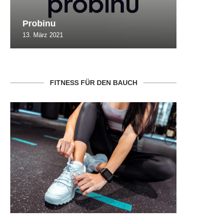
Probinu
CBSlim
13. März 2021
10. Oktob
FITNESS FÜR DEN BAUCH