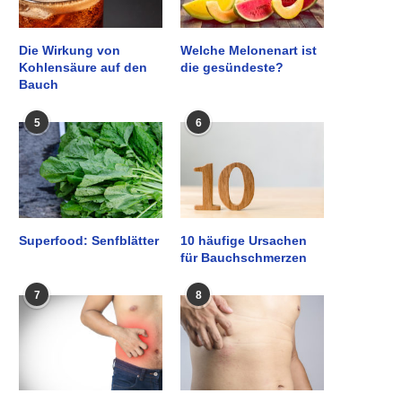
Die Wirkung von
Welche Melonenart ist
Kohlensäure auf den
die gesündeste?
Bauch
5
6
Superfood: Senfblätter
10 häufige Ursachen
für Bauchschmerzen
7
8