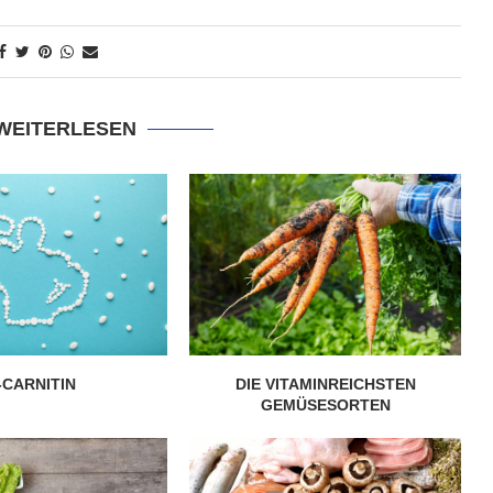
5 super Tipps für weniger
ost?
Zuckerkonsum
28. Januar 2020
 WEITERLESEN
-CARNITIN
DIE VITAMINREICHSTEN
GEMÜSESORTEN