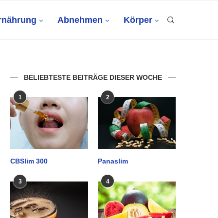
rnährung
Abnehmen
Körper
BELIEBTESTE BEITRÄGE DIESER WOCHE
1
2
CBSlim 300
Panaslim
3
4