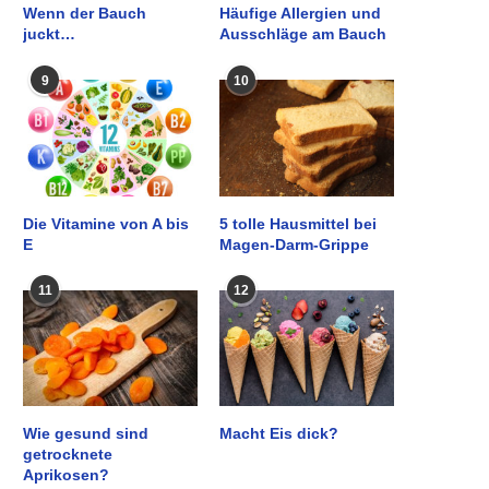
Wenn der Bauch
Häufige Allergien und
juckt…
Ausschläge am Bauch
9
10
Die Vitamine von A bis
5 tolle Hausmittel bei
E
Magen-Darm-Grippe
11
12
Wie gesund sind
Macht Eis dick?
getrocknete
Aprikosen?