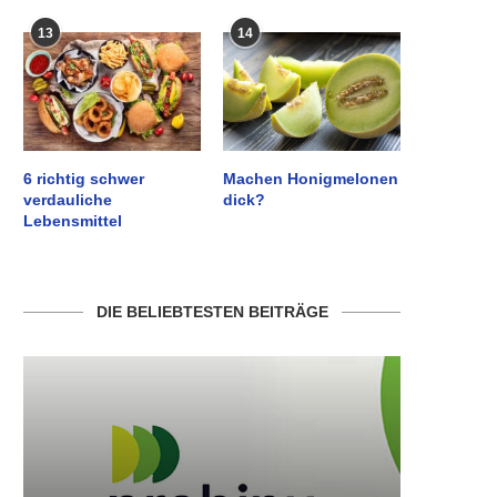
13
14
6 richtig schwer
Machen Honigmelonen
verdauliche
dick?
Lebensmittel
DIE BELIEBTESTEN BEITRÄGE