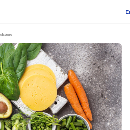
E
Folsäure