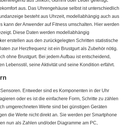
überwiegend aus Silikon, Gummi oder Leder gefertigt.
ekomfort aus. Das Uhrengehäuse selbst ist unterschiedlich
rundanzeige besteht aus Uhrzeit, modellabhängig auch aus
s kann der Anwender auf Fitness umschalten. Hier werden
ezeigt. Diese Daten werden modellabhängig
cker erstellen aus den zurückgelegten Schritten statistische
ten zur Herzfrequenz ist ein Brustgurt als Zubehör nötig.
ch ohne Brustgurt. Bei jedem Aufbau ist entscheidend,
 Lebensstil, seine Aktivität und seine Kondition erfährt.
ern
on Sensoren. Entweder sind es Komponenten in der Uhr
eagieren oder es ist die einfachere Form, Schritte zu zählen
isch umgerechneten Werte sind bei günstigen Geräten
5 super Tipps für weniger
en die Werte nicht direkt an. Sie werden per Smartphone
ost?
Zuckerkonsum
rden nun als Zahlen und/oder Diagramme am PC,
28. Januar 2020