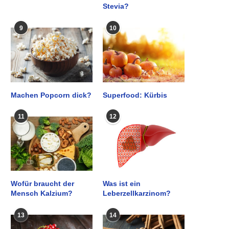
Stevia?
9
10
Machen Popcorn dick?
Superfood: Kürbis
11
12
Wofür braucht der
Was ist ein
Mensch Kalzium?
Leberzellkarzinom?
13
14