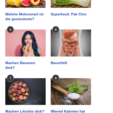
Welche Melonenart ist
Superfood: Pak Choi
die gesündeste?
5
6
Machen Bananen
Bauchfell
dick?
7
8
Machen Litschis dick?
Wieviel Kalorien hat