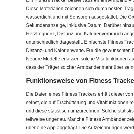
Ein Fitness Tracker besteht aus einem Armband – 
Diese Materialien zeichnen sich durch besten Trag
wasserdicht und mit Sensoren ausgestattet. Die G
Sekundenanzeige, inklusive Datum. Darüber hinau
Herzfrequenz, Distanz und Kalorienverbrauch ang
unterschiedlich dargestellt. Einfachste Fitness Tra
Distanz- und Kalorienwerte. Für die gewünschten Da
Neuere Modelle erfassen solche Vitalfunktionen au
dass der Träger solcher Armbänder mehr über seinen
Funktionsweise von Fitness Track
Die Daten eines Fitness Trackers erhält dieser v
selbst, die auf Erschütterung und Vitalfunktionen r
und diese statistisch umzurechnen. Solche statist
r gesünder als
teilweise ungenau. Manche Fitness Armbänder zeig
e?
Wie gesund ist Rohk
über eine App abgefragt. Die Aufzeichnungen we
020
28. Januar 2020