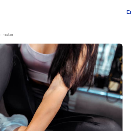
E
stracker