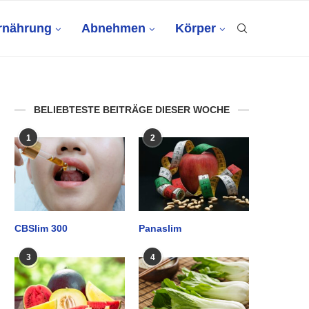
rnährung
Abnehmen
Körper
BELIEBTESTE BEITRÄGE DIESER WOCHE
1
2
CBSlim 300
Panaslim
3
4