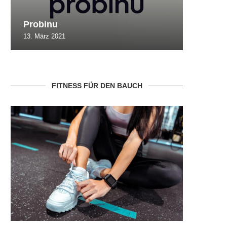
Probinu
CBSlim
13. März 2021
10. Oktob
FITNESS FÜR DEN BAUCH