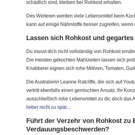
schädlich sind, bleiben bei Rohkost erhalten.
r gesünder als
e?
Wie gesund ist Rohk
Des Weiteren werden viele Lebensmittel beim Koch
020
28. Januar 2020
kann auf einige Nährstoffe besser zugreifen, wenn
Lassen sich Rohkost und gegartes
Du musst dich nicht vollständig von Rohkost ernähr
Die meisten gekochten Mahlzeiten lassen sich pro
Knabberei eignen sich rohe Möhren, Tomaten, Gur
Die Australierin Leanne Ratcliffe, die sich auf Yout
vertritt ebenfalls einen gemischten Ansatz. Ihr Kon
ausschließlich rohe Lebensmittel zu dir, doch das
lieber nicht zu spät…
Führt der Verzehr von Rohkost zu
Verdauungsbeschwerden?