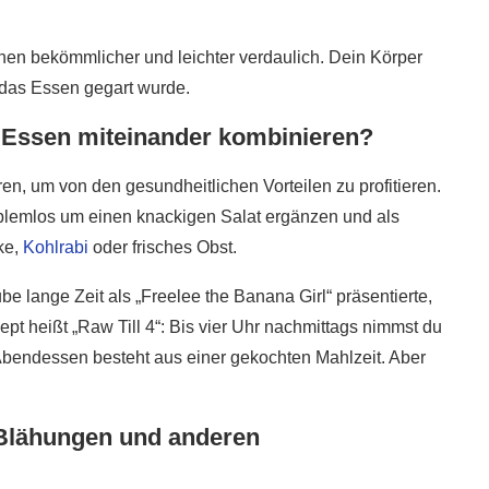
5 super Tipps für weniger
ost?
Zuckerkonsum
en bekömmlicher und leichter verdaulich. Dein Körper
28. Januar 2020
 das Essen gegart wurde.
 Essen miteinander kombinieren?
en, um von den gesundheitlichen Vorteilen zu profitieren.
blemlos um einen knackigen Salat ergänzen und als
ke,
Kohlrabi
oder frisches Obst.
ube lange Zeit als „Freelee the Banana Girl“ präsentierte,
zept heißt „Raw Till 4“: Bis vier Uhr nachmittags nimmst du
 Abendessen besteht aus einer gekochten Mahlzeit. Aber
 Blähungen und anderen