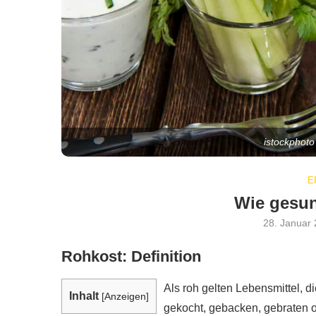
istockphot
E
Wie gesun
28. Januar
Rohkost: Definition
Als roh gelten Lebensmittel, di
Inhalt
[
Anzeigen
]
gekocht, gebacken, gebraten ode