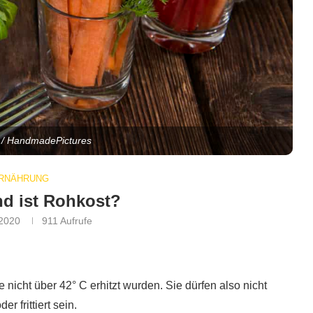
o / HandmadePictures
RNÄHRUNG
d ist Rohkost?
 2020
911
Aufrufe
e nicht über 42° C erhitzt wurden. Sie dürfen also nicht
r frittiert sein.