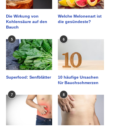
Die Wirkung von
Welche Melonenart ist
Kohlensäure auf den
die gesündeste?
Bauch
5
6
Superfood: Senfblätter
10 häufige Ursachen
für Bauchschmerzen
7
8