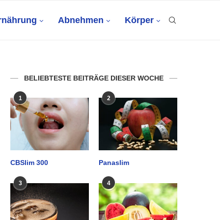
rnährung
Abnehmen
Körper
BELIEBTESTE BEITRÄGE DIESER WOCHE
1
2
CBSlim 300
Panaslim
3
4