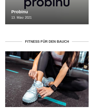
Probinu
CBSlim
13. März 2021
10. Oktob
FITNESS FÜR DEN BAUCH