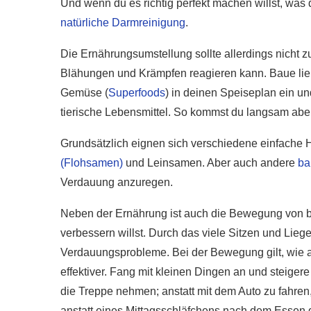
Und wenn du es richtig perfekt machen willst, wa
natürliche Darmreinigung
.
Die Ernährungsumstellung sollte allerdings nicht z
Blähungen und Krämpfen reagieren kann. Baue lieber
Gemüse (
Superfoods
) in deinen Speiseplan ein u
tierische Lebensmittel. So kommst du langsam abe
Grundsätzlich eignen sich verschiedene einfache H
(Flohsamen)
und Leinsamen. Aber auch andere
ba
Verdauung anzuregen.
Neben der Ernährung ist auch die Bewegung von b
verbessern willst. Durch das viele Sitzen und Lieg
Verdauungsprobleme. Bei der Bewegung gilt, wie a
effektiver. Fang mit kleinen Dingen an und steiger
die Treppe nehmen; anstatt mit dem Auto zu fahren,
anstatt eines Mittagsschläfchens nach dem Essen 