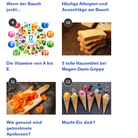
Wenn der Bauch
Häufige Allergien und
juckt…
Ausschläge am Bauch
9
10
Die Vitamine von A bis
5 tolle Hausmittel bei
E
Magen-Darm-Grippe
11
12
Wie gesund sind
Macht Eis dick?
getrocknete
Aprikosen?