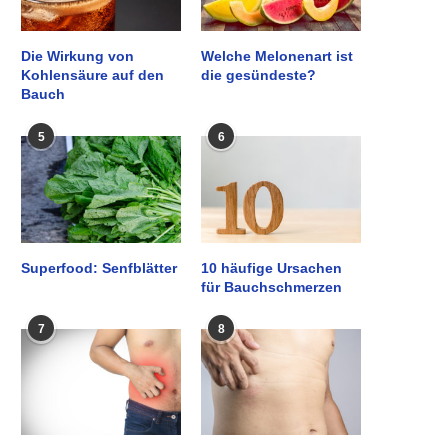
Die Wirkung von
Welche Melonenart ist
Kohlensäure auf den
die gesündeste?
Bauch
5
6
Superfood: Senfblätter
10 häufige Ursachen
für Bauchschmerzen
7
8