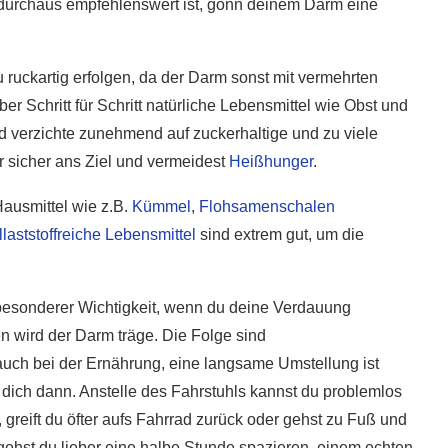
s durchaus empfehlenswert ist, gönn deinem Darm eine
u ruckartig erfolgen, da der Darm sonst mit vermehrten
 Schritt für Schritt natürliche Lebensmittel wie Obst und
nd verzichte zunehmend auf zuckerhaltige und zu viele
r sicher ans Ziel und vermeidest
Heißhunger
.
ausmittel wie z.B.
Kümmel
,
Flohsamenschalen
llaststoffreiche Lebensmittel
sind extrem gut, um die
esonderer Wichtigkeit, wenn du deine Verdauung
en wird der Darm träge. Die Folge sind
uch bei der Ernährung, eine langsame Umstellung ist
e dich dann. Anstelle des Fahrstuhls kannst du problemlos
 greift du öfter aufs Fahrrad zurück oder gehst zu Fuß und
gehst du lieber eine halbe Stunde spazieren, einem echten