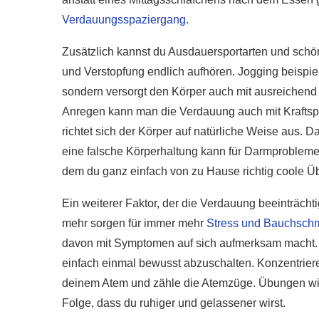
r gesünder als
Verdauungsspaziergang
.
e?
Wie gesund ist Rohk
Zusätzlich kannst du Ausdauersportarten und schön
020
28. Januar 2020
und Verstopfung endlich aufhören. Jogging beispiel
sondern versorgt den Körper auch mit ausreichend 
Anregen kann man die Verdauung auch mit Kraftsp
richtet sich der Körper auf natürliche Weise aus. D
eine falsche Körperhaltung kann für Darmprobleme v
dem du ganz einfach von zu Hause richtig coole Ü
Ein weiterer Faktor, der die Verdauung beeinträchti
mehr sorgen für immer mehr
Stress und Bauchsch
davon mit Symptomen auf sich aufmerksam macht. 
einfach einmal bewusst abzuschalten. Konzentriere
deinem Atem und zähle die Atemzüge. Übungen wie 
Folge, dass du ruhiger und gelassener wirst.