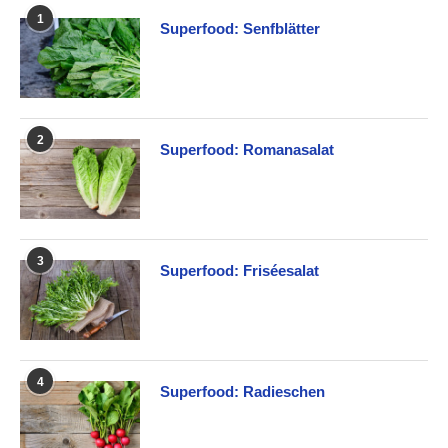
1
Superfood: Senfblätter
2
Superfood: Romanasalat
3
Superfood: Friséesalat
4
Superfood: Radieschen