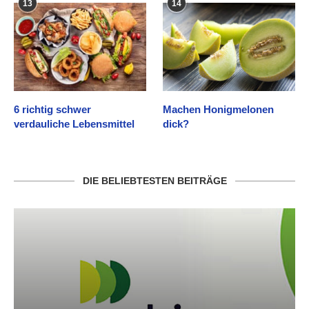
13
14
6 richtig schwer
Machen Honigmelonen
verdauliche Lebensmittel
dick?
DIE BELIEBTESTEN BEITRÄGE