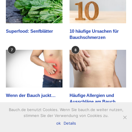
Superfood: Senfblätter
10 häufige Ursachen für
Bauchschmerzen
7
8
Wenn der Bauch juckt…
Häufige Allergien und
Ausschläge am Bauch
Bauch.de benutzt Cookies. Wenn Sie bauch.de weiter nutzen,
9
10
stimmen Sie der Verwendung von Cookies zu.
ok
Details