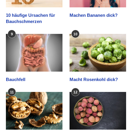
10 häufige Ursachen für
Machen Bananen dick?
Bauchschmerzen
9
10
Bauchfell
Macht Rosenkohl dick?
11
12