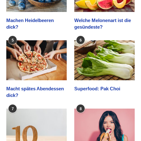
Machen Heidelbeeren
Welche Melonenart ist die
dick?
gesündeste?
5
6
Macht spätes Abendessen
Superfood: Pak Choi
dick?
7
8