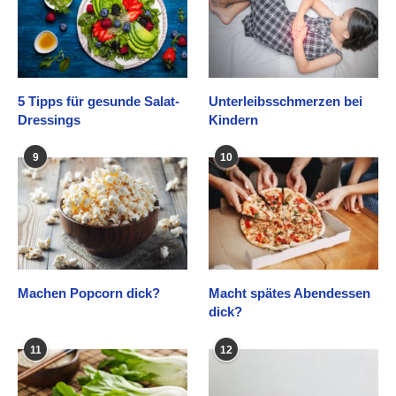
5 Tipps für gesunde Salat-
Unterleibsschmerzen bei
Dressings
Kindern
9
10
Machen Popcorn dick?
Macht spätes Abendessen
dick?
11
12