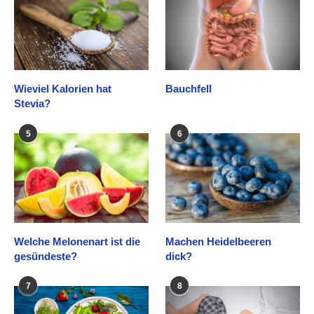
Wieviel Kalorien hat
Bauchfell
Stevia?
5
6
Welche Melonenart ist die
Machen Heidelbeeren
gesündeste?
dick?
7
8