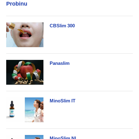
Probinu
CBSlim 300
Panaslim
MinoSlim IT
MinoSlim NL