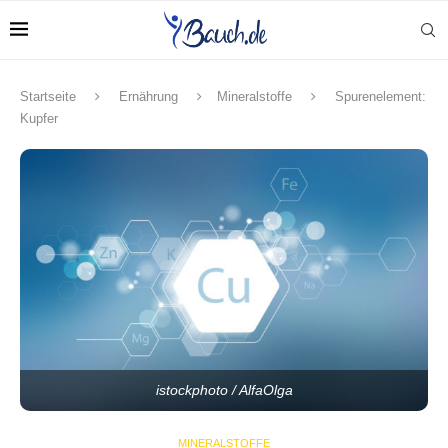
Startseite
Ernährung
Mineralstoffe
Spurenelement:
Kupfer
istockphoto / AlfaOlga
MINERALSTOFFE