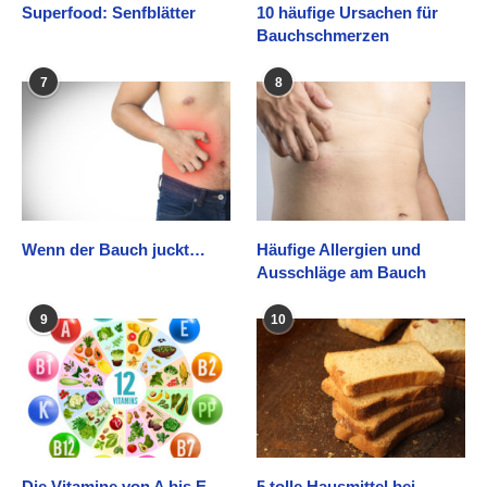
Superfood: Senfblätter
10 häufige Ursachen für
Bauchschmerzen
7
8
Wenn der Bauch juckt…
Häufige Allergien und
Ausschläge am Bauch
9
10
Die Vitamine von A bis E
5 tolle Hausmittel bei