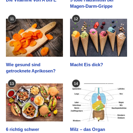
Magen-Darm-Grippe
11
12
Wie gesund sind
Macht Eis dick?
getrocknete Aprikosen?
13
14
6 richtig schwer
Milz – das Organ