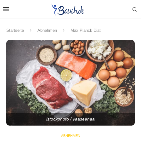
Startseite
Abnehmen
Max Planck Diät
istockphoto / vaaseenaa
ABNEHMEN