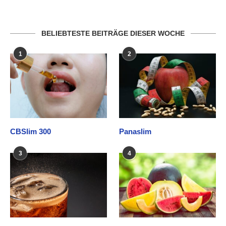
BELIEBTESTE BEITRÄGE DIESER WOCHE
1
2
CBSlim 300
Panaslim
3
4