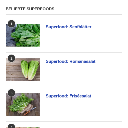
BELIEBTE SUPERFOODS
1
Superfood: Senfblätter
2
Superfood: Romanasalat
3
Superfood: Friséesalat
4