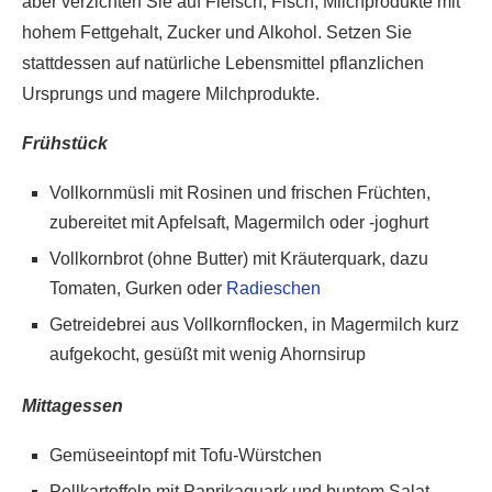
aber verzichten Sie auf Fleisch, Fisch, Milchprodukte mit
hohem Fettgehalt, Zucker und Alkohol. Setzen Sie
stattdessen auf natürliche Lebensmittel pflanzlichen
Ursprungs und magere Milchprodukte.
Frühstück
Vollkornmüsli mit Rosinen und frischen Früchten,
zubereitet mit Apfelsaft, Magermilch oder -joghurt
Vollkornbrot (ohne Butter) mit Kräuterquark, dazu
Tomaten, Gurken oder
Radieschen
Getreidebrei aus Vollkornflocken, in Magermilch kurz
aufgekocht, gesüßt mit wenig Ahornsirup
Mittagessen
Gemüseeintopf mit Tofu-Würstchen
Pellkartoffeln mit Paprikaquark und buntem Salat