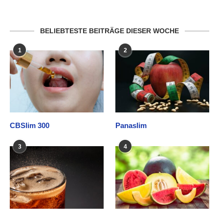
BELIEBTESTE BEITRÄGE DIESER WOCHE
1
2
CBSlim 300
Panaslim
3
4