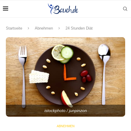
Startseite
Abnehmen
24 Stunden Diät
istockphoto / junpinzon
ABNEHMEN