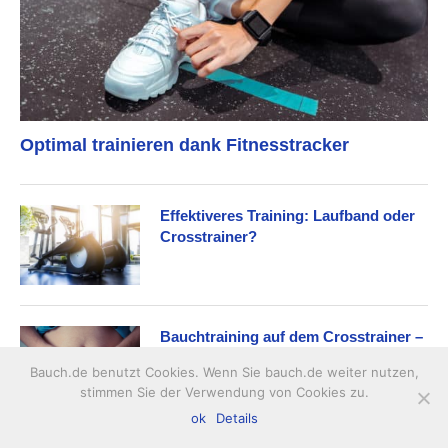
Optimal trainieren dank Fitnesstracker
Effektiveres Training: Laufband oder
Crosstrainer?
Bauchtraining auf dem Crosstrainer –
Tipps zu Gerätekauf und Training
Bauch.de benutzt Cookies. Wenn Sie bauch.de weiter nutzen,
stimmen Sie der Verwendung von Cookies zu.
ok
Details