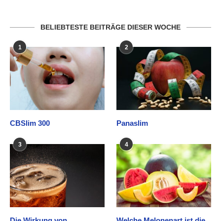
BELIEBTESTE BEITRÄGE DIESER WOCHE
1
2
CBSlim 300
Panaslim
3
4
Die Wirkung von
Welche Melonenart ist die