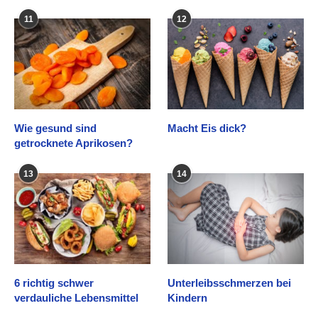
11
12
Wie gesund sind
Macht Eis dick?
getrocknete Aprikosen?
13
14
6 richtig schwer
Unterleibsschmerzen bei
verdauliche Lebensmittel
Kindern