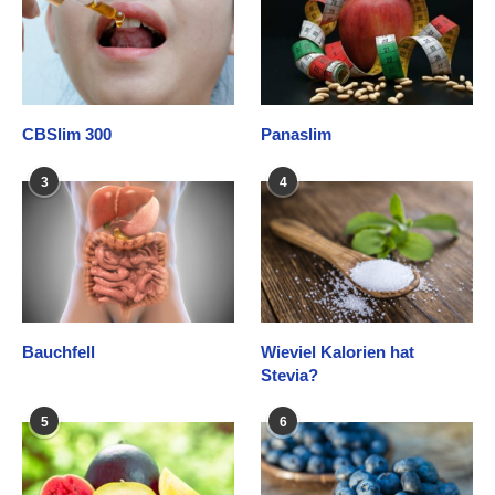
CBSlim 300
Panaslim
3
4
Bauchfell
Wieviel Kalorien hat
Stevia?
5
6