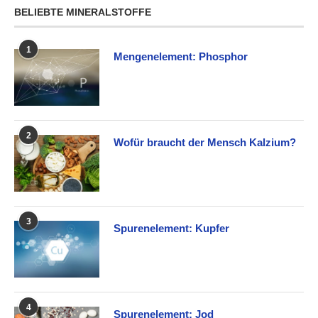
BELIEBTE MINERALSTOFFE
1
Mengenelement: Phosphor
2
Wofür braucht der Mensch Kalzium?
3
Spurenelement: Kupfer
4
Spurenelement: Jod