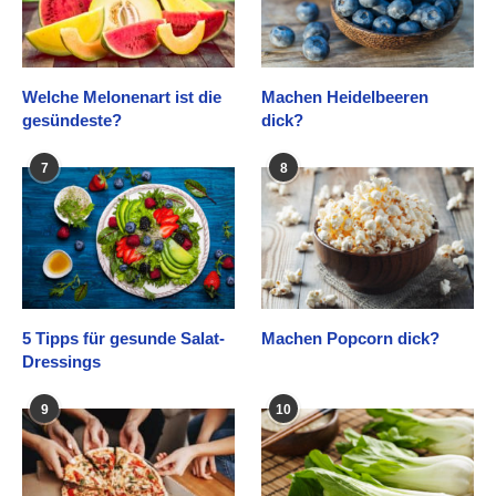
Welche Melonenart ist die
Machen Heidelbeeren
gesündeste?
dick?
7
8
5 Tipps für gesunde Salat-
Machen Popcorn dick?
Dressings
9
10