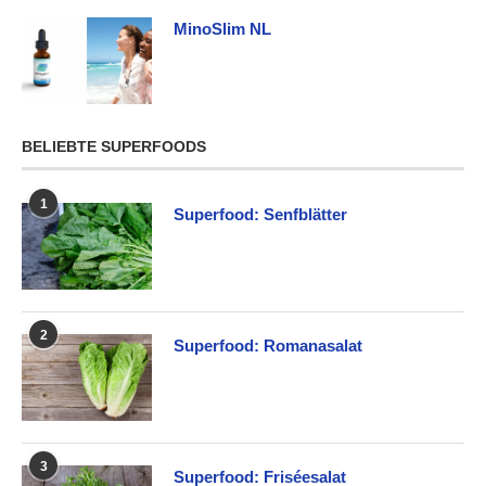
MinoSlim NL
BELIEBTE SUPERFOODS
1
Superfood: Senfblätter
2
Superfood: Romanasalat
3
Superfood: Friséesalat