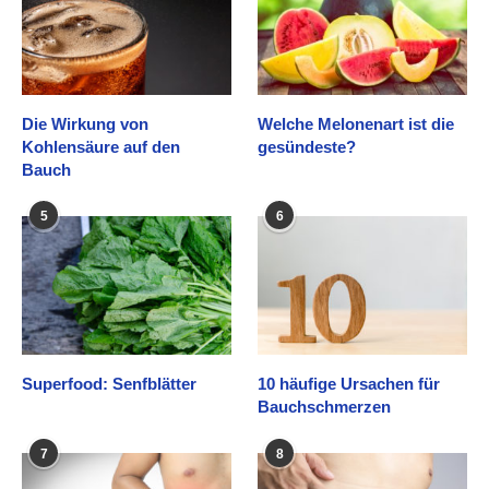
Die Wirkung von
Welche Melonenart ist die
Kohlensäure auf den
gesündeste?
Bauch
5
6
Superfood: Senfblätter
10 häufige Ursachen für
Bauchschmerzen
7
8