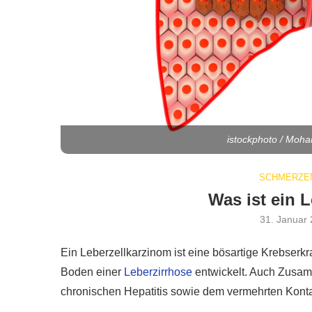
istockphoto / Mo
SCHMERZEN
Was ist ein 
31. Januar
Ein Leberzellkarzinom ist eine bösartige Krebserk
Boden einer
Leberzirrhose
entwickelt. Auch Zusa
chronischen Hepatitis sowie dem vermehrten Kont