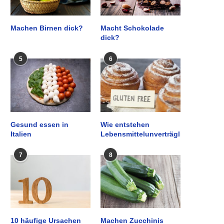
Machen Birnen dick?
Macht Schokolade
dick?
5
6
Gesund essen in
Wie entstehen
Italien
Lebensmittelunverträglichkeiten?
7
8
10 häufige Ursachen
Machen Zucchinis