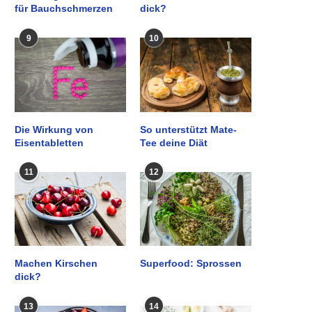
für Bauchschmerzen
dick?
9
10
Die Wirkung von
So unterstützt Mate-
Eisentabletten
Tee deine Diät
11
12
Machen Kirschen
Superfood: Sprossen
dick?
13
14