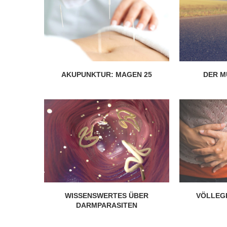
020
28. Januar 2020
AKUPUNKTUR: MAGEN 25
DER 
WISSENSWERTES ÜBER
VÖLLEG
DARMPARASITEN