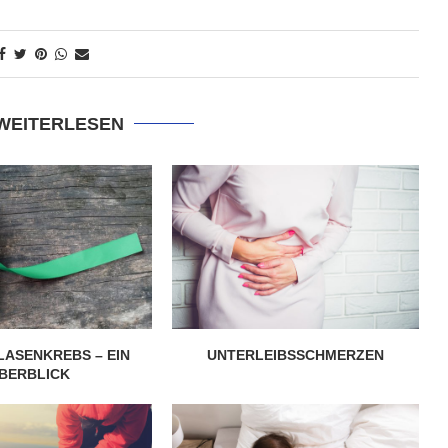
 WEITERLESEN
ASENKREBS – EIN
UNTERLEIBSSCHMERZEN
BERBLICK
5 super Tipps für weniger
ost?
Zuckerkonsum