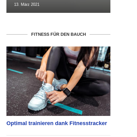
13. März 2021
10. Oktob
FITNESS FÜR DEN BAUCH
Optimal trainieren dank Fitnesstracker