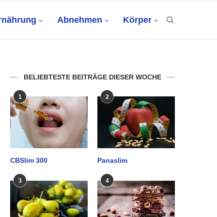
rnährung
Abnehmen
Körper
BELIEBTESTE BEITRÄGE DIESER WOCHE
1
2
CBSlim 300
Panaslim
3
4