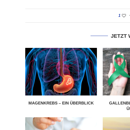
1
JETZT
MAGENKREBS – EIN ÜBERBLICK
GALLENBL
Ü
r gesünder als
e?
Wie gesund ist Rohk