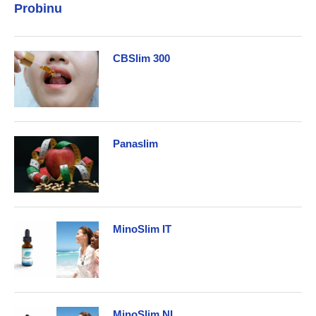
Probinu
CBSlim 300
Panaslim
MinoSlim IT
MinoSlim NL