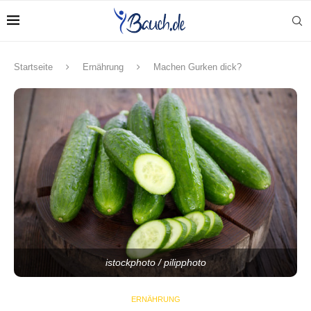
Startseite
Ernährung
Machen Gurken dick?
istockphoto / pilipphoto
ERNÄHRUNG