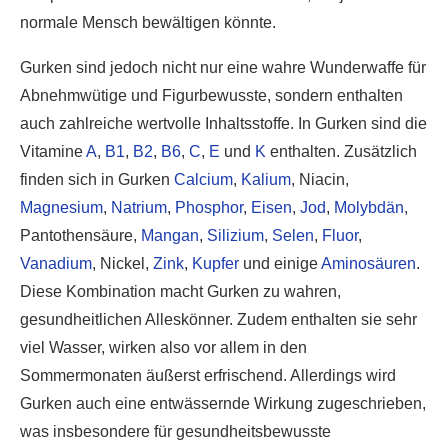
normale Mensch bewältigen könnte.
Gurken sind jedoch nicht nur eine wahre Wunderwaffe für
Abnehmwütige und Figurbewusste, sondern enthalten
auch zahlreiche wertvolle Inhaltsstoffe. In Gurken sind die
Vitamine
A
,
B1
,
B2
,
B6
,
C
,
E
und
K
enthalten. Zusätzlich
finden sich in Gurken
Calcium
,
Kalium
, Niacin,
Magnesium
,
Natrium
,
Phosphor
,
Eisen
,
Jod
,
Molybdän
,
Pantothensäure,
Mangan
,
Silizium
,
Selen
,
Fluor
,
Vanadium
, Nickel,
Zink
,
Kupfer
und einige
Aminosäuren
.
Diese Kombination macht Gurken zu wahren,
gesundheitlichen Alleskönner. Zudem enthalten sie sehr
viel Wasser, wirken also vor allem in den
Sommermonaten äußerst erfrischend. Allerdings wird
Gurken auch eine entwässernde Wirkung zugeschrieben,
was insbesondere für gesundheitsbewusste