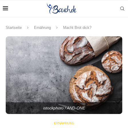
Startseite
Ernährung
Macht Brot dick?
istockphoto / AND-ONE
ERNÄHRUNG