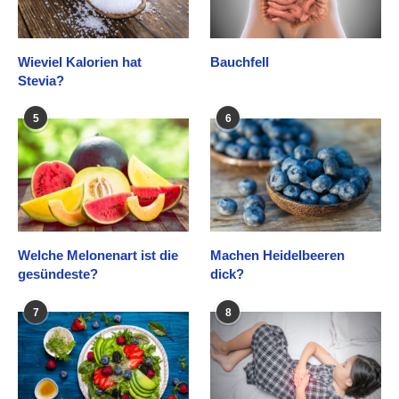
Wieviel Kalorien hat
Bauchfell
Stevia?
5
6
Welche Melonenart ist die
Machen Heidelbeeren
gesündeste?
dick?
7
8