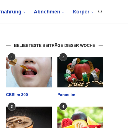
rnährung
Abnehmen
Körper
BELIEBTESTE BEITRÄGE DIESER WOCHE
1
2
CBSlim 300
Panaslim
3
4