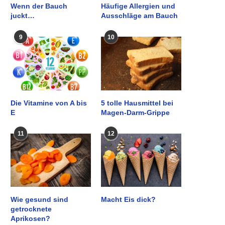
Wenn der Bauch
Häufige Allergien und
juckt…
Ausschläge am Bauch
9
10
Die Vitamine von A bis
5 tolle Hausmittel bei
E
Magen-Darm-Grippe
11
12
Wie gesund sind
Macht Eis dick?
getrocknete
Aprikosen?