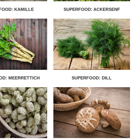
FOOD: KAMILLE
SUPERFOOD: ACKERSENF
OD: MEERRETTICH
SUPERFOOD: DILL