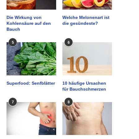
Die Wirkung von
Welche Melonenart ist
Kohlensäure auf den
die gesündeste?
Bauch
5
6
Superfood: Senfblätter
10 häufige Ursachen
für Bauchschmerzen
7
8