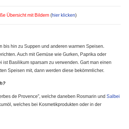
5 super Tipps für weniger
ost?
Zuckerkonsum
ße Übersicht mit Bildern
(
hier klicken
)
28. Januar 2020
aten bis hin zu Suppen und anderen warmen Speisen.
erichten. Auch mit Gemüse wie Gurken, Paprika oder
ei ist Basilikum sparsam zu verwenden. Gart man einen
tten Speisen mit, dann werden diese bekömmlicher.
ch?
 “Herbes de Provence”, welche daneben Rosmarin und
Salbei
ilikumöl, welches bei Kosmetikprodukten oder in der