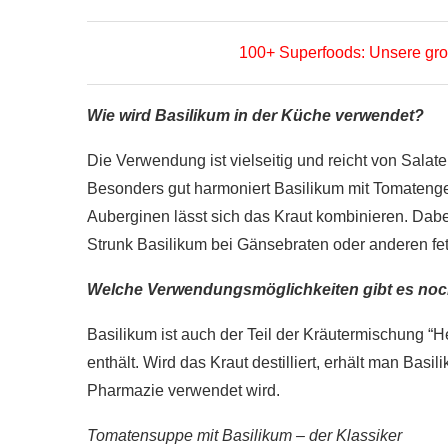
r gesünder als
e?
Wie gesund ist Rohk
100+ Superfoods: Unsere gro
020
28. Januar 2020
Wie wird Basilikum in der Küche verwendet?
Die Verwendung ist vielseitig und reicht von Sal
Besonders gut harmoniert Basilikum mit Tomateng
Auberginen lässt sich das Kraut kombinieren. Dab
Strunk Basilikum bei Gänsebraten oder anderen fe
Welche Verwendungsmöglichkeiten gibt es no
Basilikum ist auch der Teil der Kräutermischung
enthält. Wird das Kraut destilliert, erhält man Bas
Pharmazie verwendet wird.
Tomatensuppe mit Basilikum – der Klassiker