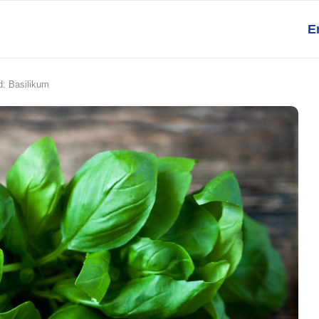
E
d: Basilikum