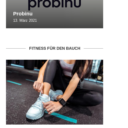
Probinu
CBSlim
13. März 2021
10. Oktob
FITNESS FÜR DEN BAUCH