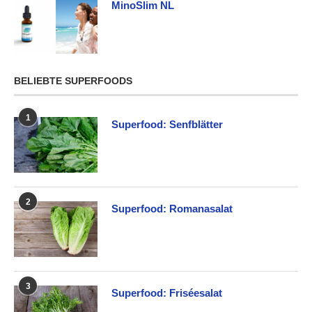
MinoSlim NL
BELIEBTE SUPERFOODS
1
Superfood: Senfblätter
2
Superfood: Romanasalat
3
Superfood: Friséesalat