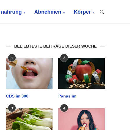
rnährung
Abnehmen
Körper
BELIEBTESTE BEITRÄGE DIESER WOCHE
1
2
CBSlim 300
Panaslim
3
4