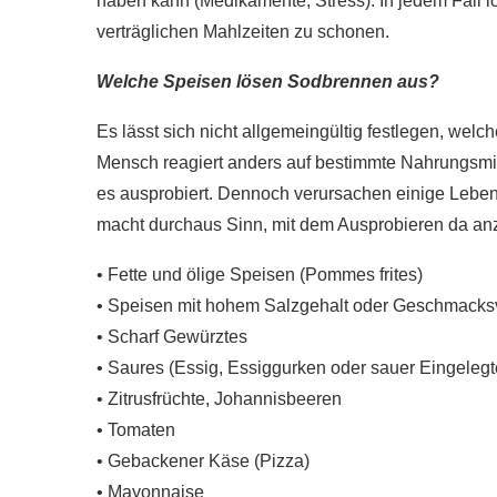
haben kann (Medikamente, Stress). In jedem Fall l
verträglichen Mahlzeiten zu schonen.
Welche Speisen lösen Sodbrennen aus?
Es lässt sich nicht allgemeingültig festlegen, we
Mensch reagiert anders auf bestimmte Nahrungsmitt
es ausprobiert. Dennoch verursachen einige Lebens
macht durchaus Sinn, mit dem Ausprobieren da an
• Fette und ölige Speisen (Pommes frites)
• Speisen mit hohem Salzgehalt oder Geschmacks
• Scharf Gewürztes
• Saures (Essig, Essiggurken oder sauer Eingelegt
• Zitrusfrüchte, Johannisbeeren
• Tomaten
• Gebackener Käse (Pizza)
• Mayonnaise