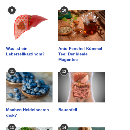
9
10
Was ist ein
Anis-Fenchel-Kümmel-
Leberzellkarzinom?
Tee: Der ideale
Magentee
11
12
Machen Heidelbeeren
Bauchfell
dick?
13
14