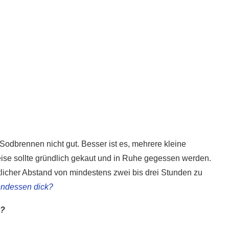
odbrennen nicht gut. Besser ist es, mehrere kleine
weise sollte gründlich gekaut und in Ruhe gegessen werden.
licher Abstand von mindestens zwei bis drei Stunden zu
endessen dick?
5 super Tipps für weniger
n?
ost?
Zuckerkonsum
28. Januar 2020