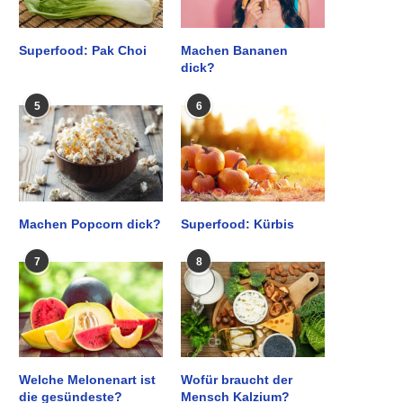
Superfood: Pak Choi
Machen Bananen
dick?
5
6
Machen Popcorn dick?
Superfood: Kürbis
7
8
Welche Melonenart ist
Wofür braucht der
die gesündeste?
Mensch Kalzium?