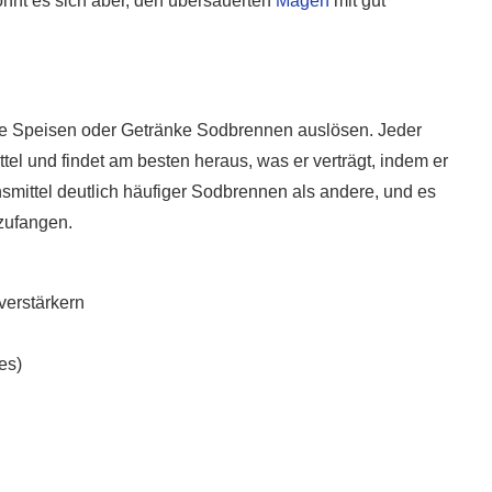
ohnt es sich aber, den übersäuerten
Magen
mit gut
lche Speisen oder Getränke Sodbrennen auslösen. Jeder
el und findet am besten heraus, was er verträgt, indem er
mittel deutlich häufiger Sodbrennen als andere, und es
zufangen.
verstärkern
es)