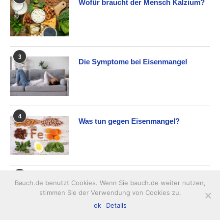
Wofür braucht der Mensch Kalzium?
3
Die Symptome bei Eisenmangel
4
Was tun gegen Eisenmangel?
5
Mengenelement: Schwefel
Bauch.de benutzt Cookies. Wenn Sie bauch.de weiter nutzen,
stimmen Sie der Verwendung von Cookies zu.
ok
Details