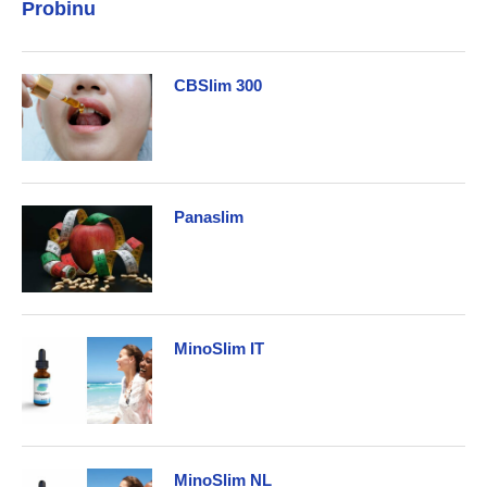
Probinu
CBSlim 300
Panaslim
MinoSlim IT
MinoSlim NL