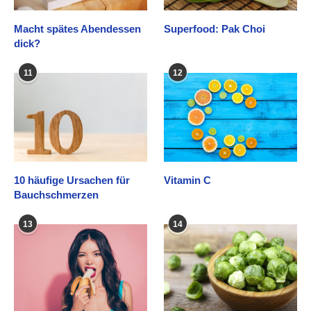
Macht spätes Abendessen
Superfood: Pak Choi
dick?
11
12
10 häufige Ursachen für
Vitamin C
Bauchschmerzen
13
14