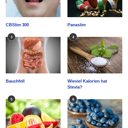
CBSlim 300
Panaslim
3
4
Bauchfell
Wieviel Kalorien hat
Stevia?
5
6