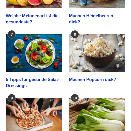
Welche Melonenart ist die
Machen Heidelbeeren
gesündeste?
dick?
7
8
5 Tipps für gesunde Salat-
Machen Popcorn dick?
Dressings
9
10