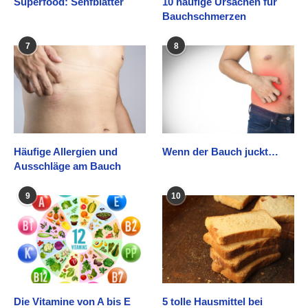
Superfood: Senfblätter
10 häufige Ursachen für
Bauchschmerzen
7
8
Häufige Allergien und
Wenn der Bauch juckt…
Ausschläge am Bauch
9
10
Die Vitamine von A bis E
5 tolle Hausmittel bei