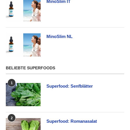
MinoSlim IT
MinoSlim NL
BELIEBTE SUPERFOODS
1
Superfood: Senfblätter
2
Superfood: Romanasalat