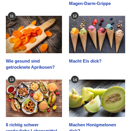
Magen-Darm-Grippe
11
12
Wie gesund sind
Macht Eis dick?
getrocknete Aprikosen?
13
14
6 richtig schwer
Machen Honigmelonen
verdauliche Lebensmittel
dick?