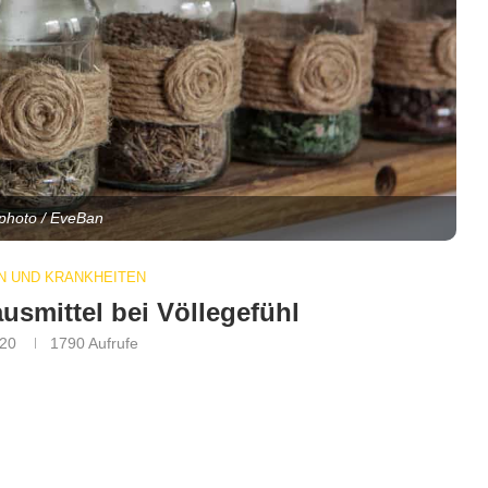
kphoto / EveBan
 UND KRANKHEITEN
ausmittel bei Völlegefühl
020
1790
Aufrufe