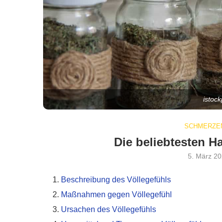
istoc
SCHMERZEN
Die beliebtesten H
5. März 2
Beschreibung des Völlegefühls
Maßnahmen gegen Völlegefühl
Ursachen des Völlegefühls