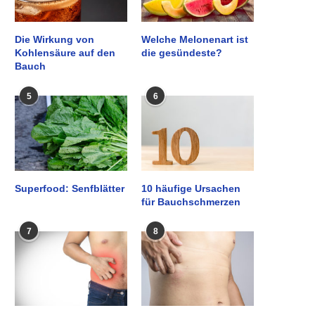
Die Wirkung von
Welche Melonenart ist
Kohlensäure auf den
die gesündeste?
Bauch
5
6
Superfood: Senfblätter
10 häufige Ursachen
für Bauchschmerzen
7
8