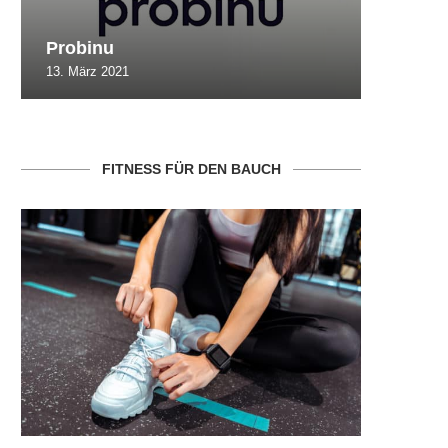
Probinu
CBSlim
13. März 2021
10. Oktob
FITNESS FÜR DEN BAUCH