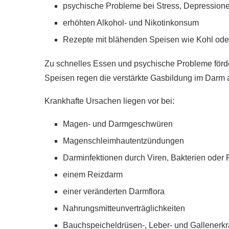
psychische Probleme bei Stress, Depression
r gesünder als
erhöhten Alkohol- und Nikotinkonsum
e?
Wie gesund ist Rohk
020
28. Januar 2020
Rezepte mit blähenden Speisen wie Kohl ode
Zu schnelles Essen und psychische Probleme förde
Speisen regen die verstärkte Gasbildung im Darm 
Krankhafte Ursachen liegen vor bei:
Magen- und Darmgeschwüren
Magenschleimhautentzündungen
Darminfektionen durch Viren, Bakterien oder 
einem Reizdarm
einer veränderten Darmflora
Nahrungsmitteunverträglichkeiten
Bauchspeicheldrüsen-, Leber- und Gallenerk