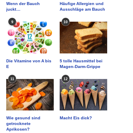
Wenn der Bauch
Häufige Allergien und
juckt…
Ausschläge am Bauch
9
10
Die Vitamine von A bis
5 tolle Hausmittel bei
E
Magen-Darm-Grippe
11
12
Wie gesund sind
Macht Eis dick?
getrocknete
Aprikosen?