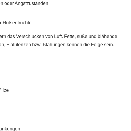
en oder Angstzuständen
5 super Tipps für weniger
ost?
Zuckerkonsum
28. Januar 2020
r Hülsenfrüchte
rn das Verschlucken von Luft. Fette, süße und blähende
an, Flatulenzen bzw. Blähungen können die Folge sein.
Pilze
rankungen