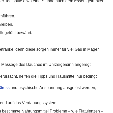
eser Tee sollte etwa eine Stunde nach dem Essen getrunken
hführen.
reiben.
legefühl bewährt.
Getränke, denn diese sorgen immer für viel Gas in Magen
hte Massage des Bauches im Uhrzeigersinn angeregt.
ursacht, helfen die Tipps und Hausmittel nur bedingt.
Stress
und psychische Anspannung ausgelöst werden,
igend auf das Verdauungssystem.
 bestimmte Nahrungsmittel Probleme – wie Flatulenzen –