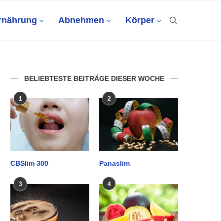
rnährung
Abnehmen
Körper
BELIEBTESTE BEITRÄGE DIESER WOCHE
1
2
CBSlim 300
Panaslim
3
4