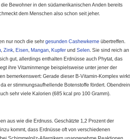
 die Bewohner in den südamerikanischen Anden bereits
chmeckt dem Menschen also schon seit jeher.
den nur noch die sehr
gesunden Cashewkerne
übertreffen.
m
,
Zink
,
Eisen
,
Mangan
,
Kupfer
und
Selen
. Sie sind reich an
t sich gut, allerdings enthalten Erdnüsse auch Phytat, das
egt ihre Vitaminmenge beispielsweise unter jener der
nen bemerkenswert: Gerade dieser B-Vitamin-Komplex wirkt
da er stimmungsaufhellende Botenstoffe fördert. Obendrein
uch sehr viele Kalorien (685 kcal pro 100 Gramm).
ien aus wie die Erdnuss. Geschätzte 1,2 Prozent der
 Hinzu kommt, dass Erdnüsse oft von verschiedenen
o bei Schimmelpilz-Allergikern unangenehme Reaktionen