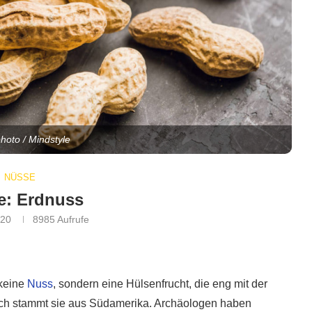
photo / Mindstyle
NÜSSE
e: Erdnuss
020
8985
Aufrufe
 keine
Nuss
, sondern eine Hülsenfrucht, die eng mit der
lich stammt sie aus Südamerika. Archäologen haben