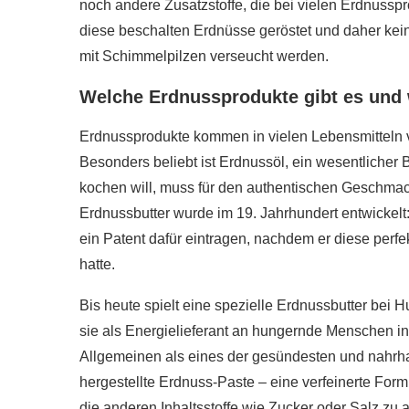
noch andere Zusatzstoffe, die bei vielen Erdnuss
r gesünder als
diese beschalten Erdnüsse geröstet und daher ke
e?
Wie gesund ist Rohk
mit Schimmelpilzen verseucht werden.
020
28. Januar 2020
Welche Erdnussprodukte gibt es und
Erdnussprodukte kommen in vielen Lebensmitteln vor,
Besonders beliebt ist Erdnussöl, ein wesentlicher 
kochen will, muss für den authentischen Geschm
Erdnussbutter wurde im 19. Jahrhundert entwickelt:
ein Patent dafür eintragen, nachdem er diese perf
hatte.
Bis heute spielt eine spezielle Erdnussbutter bei 
sie als Energielieferant an hungernde Menschen in d
Allgemeinen als eines der gesündesten und nahrhaf
hergestellte Erdnuss-Paste – eine verfeinerte Form 
die anderen Inhaltsstoffe wie Zucker oder Salz zu 