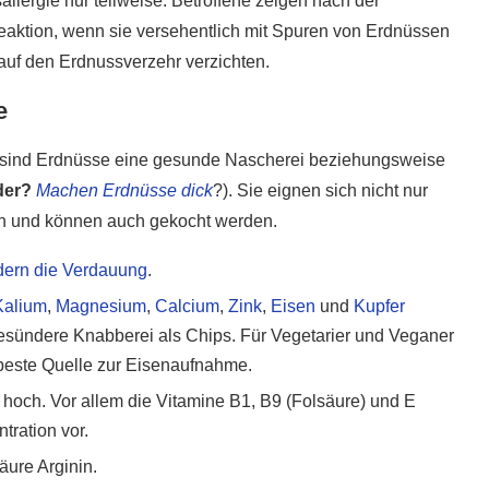
llergie nur teilweise. Betroffene zeigen nach der
aktion, wenn sie versehentlich mit Spuren von Erdnüssen
uf den Erdnussverzehr verzichten.
e
n, sind Erdnüsse eine gesunde Nascherei beziehungsweise
der?
Machen Erdnüsse dick
?). Sie eignen sich nicht nur
n und können auch gekocht werden.
dern die Verdauung
.
Kalium
,
Magnesium
,
Calcium
,
Zink
,
Eisen
und
Kupfer
gesündere Knabberei als Chips. Für Vegetarier und Veganer
beste Quelle zur Eisenaufnahme.
 hoch. Vor allem die Vitamine B1, B9 (Folsäure) und E
ration vor.
äure Arginin.