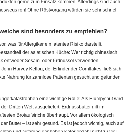
produkten gerne zum Einsatz kommen. Allerdings sind auch
5 super Tipps für weniger
ineswegs roh! Ohne Röstvorgang würden sie sehr schnell
ost?
Zuckerkonsum
28. Januar 2020
 welche sind besonders zu empfehlen?
 was für Allergiker ein latentes Risiko darstellt.
Bestandteil der asiatischen Küche: Wer richtig chinesisch
ack entweder Sesam- oder Erdnussöl verwenden!
 John Harvey Kellog, der Erfinder der Cornflakes, ließ sich
ekte Nahrung für zahnlose Patienten gesucht und gefunden
Hungerkatastrophen eine wichtige Rolle: Als Plumpy’nut wird
er Dritten Welt ausgeliefert. Erdnussbutter gilt im
testen Brotaufstriche überhaupt. Vor allem ökologisch
der Butter – ist sehr gesund. Es ist jedoch wichtig, auch auf
achten und aufgrund der hohen Kalorienzahl nicht zu viel