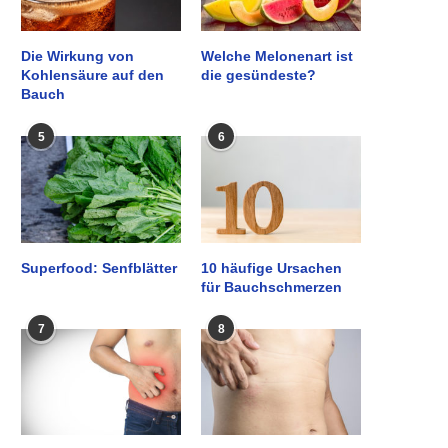
Die Wirkung von
Welche Melonenart ist
Kohlensäure auf den
die gesündeste?
Bauch
5
6
Superfood: Senfblätter
10 häufige Ursachen
für Bauchschmerzen
7
8