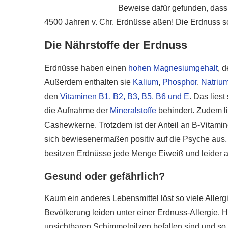
Beweise dafür gefunden, dass
4500 Jahren v. Chr. Erdnüsse aßen! Die Erdnuss s
Die Nährstoffe der Erdnuss
Erdnüsse haben einen
hohen Magnesiumgehalt
, 
Außerdem enthalten sie
Kalium
,
Phosphor
,
Natriu
den
Vitaminen B1, B2, B3, B5, B6 und E
. Das lies
die Aufnahme der
Mineralstoffe
behindert. Zudem li
Cashewkerne. Trotzdem ist der Anteil an B-Vitami
sich bewiesenermaßen positiv auf die Psyche aus, 
besitzen Erdnüsse jede Menge Eiweiß und leider a
Gesund oder gefährlich?
Kaum ein anderes Lebensmittel löst so viele Allerg
Bevölkerung leiden unter einer Erdnuss-Allergie.
unsichtbaren Schimmelpilzen befallen sind und s