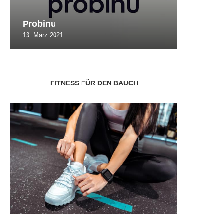
Probinu
CBSlim
13. März 2021
10. Oktob
FITNESS FÜR DEN BAUCH