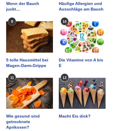
Wenn der Bauch
Häufige Allergien und
juckt…
Ausschläge am Bauch
9
10
5 tolle Hausmittel bei
Die Vitamine von A bis
Magen-Darm-Grippe
E
11
12
Wie gesund sind
Macht Eis dick?
getrocknete
Aprikosen?