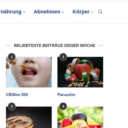
rnährung
Abnehmen
Körper
BELIEBTESTE BEITRÄGE DIESER WOCHE
1
2
CBSlim 300
Panaslim
3
4