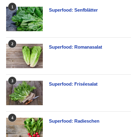
1
Superfood: Senfblätter
2
Superfood: Romanasalat
3
Superfood: Friséesalat
4
Superfood: Radieschen