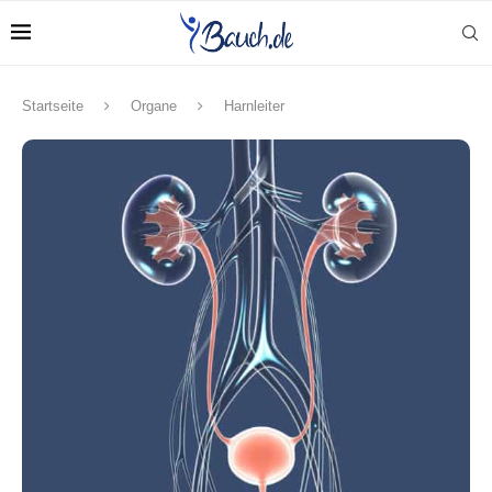
Startseite
Organe
Harnleiter