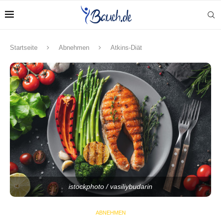
Startseite
Abnehmen
Atkins-Diät
istockphoto / vasiliybudarin
ABNEHMEN