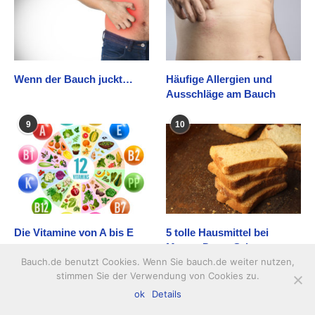
Wenn der Bauch juckt…
Häufige Allergien und
Ausschläge am Bauch
9
10
Die Vitamine von A bis E
5 tolle Hausmittel bei
Magen-Darm-Grippe
Bauch.de benutzt Cookies. Wenn Sie bauch.de weiter nutzen,
stimmen Sie der Verwendung von Cookies zu.
11
12
ok
Details