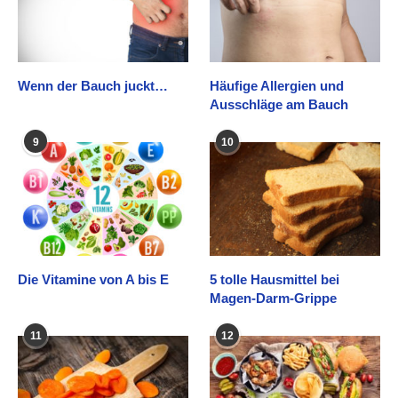
Wenn der Bauch juckt…
Häufige Allergien und
Ausschläge am Bauch
9
10
Die Vitamine von A bis E
5 tolle Hausmittel bei
Magen-Darm-Grippe
11
12