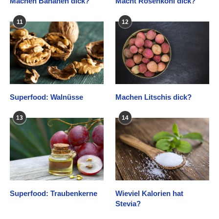
Machen Bananen dick?
Macht Rosenkohl dick?
11
12
Superfood: Walnüsse
Machen Litschis dick?
13
14
Superfood: Traubenkerne
Wieviel Kalorien hat
Stevia?