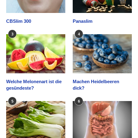
CBSlim 300
Panaslim
3
4
Welche Melonenart ist die
Machen Heidelbeeren
gesündeste?
dick?
5
6