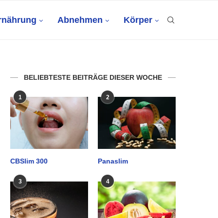
rnährung
Abnehmen
Körper
BELIEBTESTE BEITRÄGE DIESER WOCHE
1
2
CBSlim 300
Panaslim
3
4