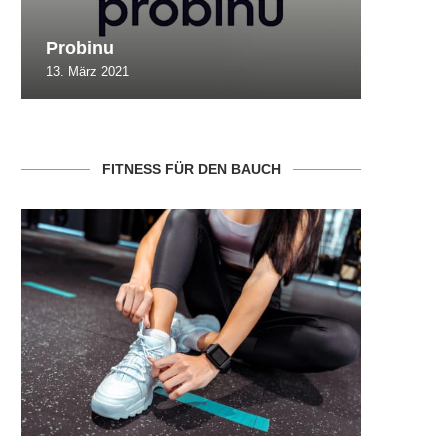
Probinu
CBSlim
13. März 2021
10. Oktob
FITNESS FÜR DEN BAUCH