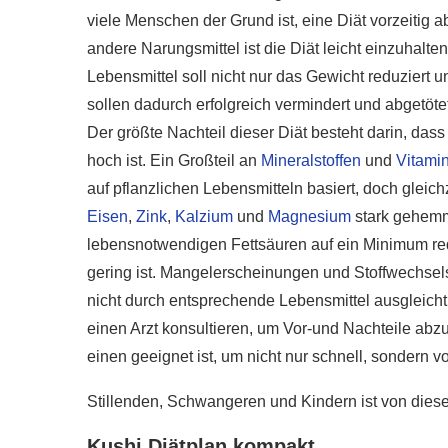
viele Menschen der Grund ist, eine Diät vorzeitig
r gesünder als
e?
Wie gesund ist Rohk
andere Narungsmittel ist die Diät leicht einzuhalt
020
28. Januar 2020
Lebensmittel soll nicht nur das Gewicht reduziert
sollen dadurch erfolgreich vermindert und abgetöte
Der größte Nachteil dieser Diät besteht darin, das
hoch ist. Ein Großteil an
Mineralstoffen
und
Vitami
auf pflanzlichen Lebensmitteln basiert, doch gleic
Eisen
,
Zink
,
Kalzium
und
Magnesium
stark gehemm
lebensnotwendigen Fettsäuren auf ein Minimum re
gering ist. Mangelerscheinungen und Stoffwechsel
nicht durch entsprechende Lebensmittel ausgleicht.
einen Arzt konsultieren, um Vor-und Nachteile abz
einen geeignet ist, um nicht nur schnell, sondern
Stillenden, Schwangeren und Kindern ist von dieser
Kushi Diätplan kompakt