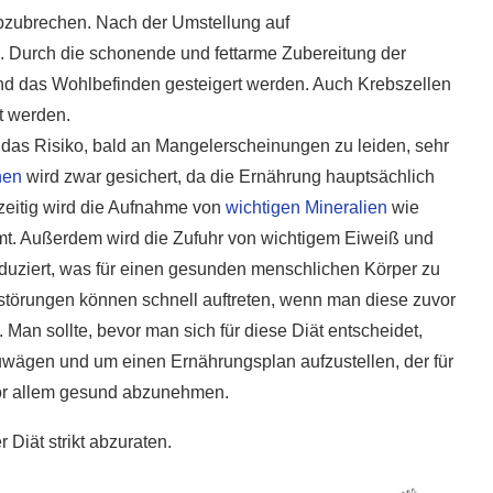
 abzubrechen. Nach der Umstellung auf
5 super Tipps für weniger
ost?
Zuckerkonsum
en. Durch die schonende und fettarme Zubereitung der
28. Januar 2020
 und das Wohlbefinden gesteigert werden. Auch Krebszellen
t werden.
s das Risiko, bald an Mangelerscheinungen zu leiden, sehr
nen
wird zwar gesichert, da die Ernährung hauptsächlich
hzeitig wird die Aufnahme von
wichtigen Mineralien
wie
t. Außerdem wird die Zufuhr von wichtigem Eiweiß und
duziert, was für einen gesunden menschlichen Körper zu
störungen können schnell auftreten, wenn man diese zuvor
 Man sollte, bevor man sich für diese Diät entscheidet,
uwägen und um einen Ernährungsplan aufzustellen, der für
 vor allem gesund abzunehmen.
 Diät strikt abzuraten.