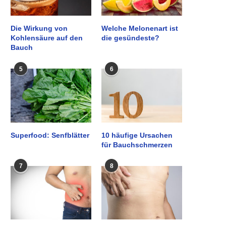
Die Wirkung von
Welche Melonenart ist
Kohlensäure auf den
die gesündeste?
Bauch
5
6
Superfood: Senfblätter
10 häufige Ursachen
für Bauchschmerzen
7
8