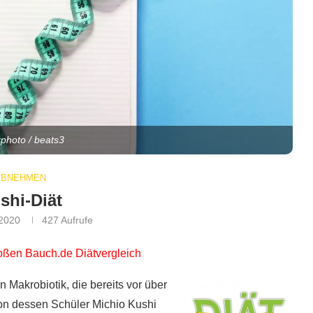
kphoto / beats3
ABNEHMEN
shi-Diät
 2020
427
Aufrufe
roßen
Bauch.de Diätvergleich
n Makrobiotik, die bereits vor über
on dessen Schüler Michio Kushi