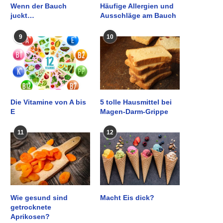
Wenn der Bauch
Häufige Allergien und
juckt…
Ausschläge am Bauch
9
10
Die Vitamine von A bis
5 tolle Hausmittel bei
E
Magen-Darm-Grippe
11
12
Wie gesund sind
Macht Eis dick?
getrocknete
Aprikosen?