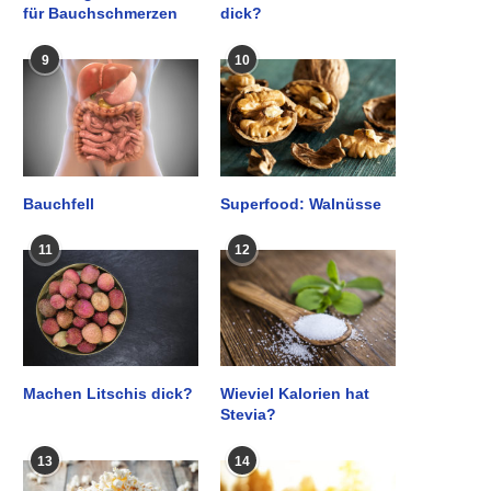
für Bauchschmerzen
dick?
9
10
Bauchfell
Superfood: Walnüsse
11
12
Machen Litschis dick?
Wieviel Kalorien hat
Stevia?
13
14