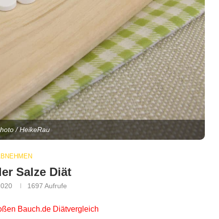
photo / HeikeRau
ABNEHMEN
er Salze Diät
2020
1697
Aufrufe
roßen
Bauch.de Diätvergleich