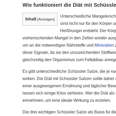
Wie funktioniert die Diät mit Schüssl
Unterschiedliche Mangelersch
Inhalt
[
Anzeigen
]
sind nicht nur für den Körper
Heißhunger entsteht. Der Körp
vorherrschenden Mangel in den Zellen wieder ausg
um an die notwendigen Nährstoffe und
Mineralien
z
diese Signale, da sie den unzureichenden Stoffw
gleichzeitig den Organismus zum Fettabbau anreg
Es gibt unterschiedliche Schüssler Salze, die je n
wirken. Die Diät mit Schüssler Salzen sollte dahe
einer ausgewogenen Ernährung und täglicher Bew
lassen sich einige Kilos verlieren. Wer die Diät als
r gesünder als
einnehmen, um eine ideale Wirkung zu erzielen.
e?
Wie gesund ist Rohk
020
28. Januar 2020
Die drei wichtigen Schüssler Salze als Basis für die