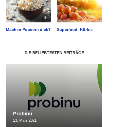
Machen Popcorn dick?
Superfood: Kürbis
DIE BELIEBTESTEN BEITRÄGE
Probinu
CBSlim
13. März 2021
10. Oktob