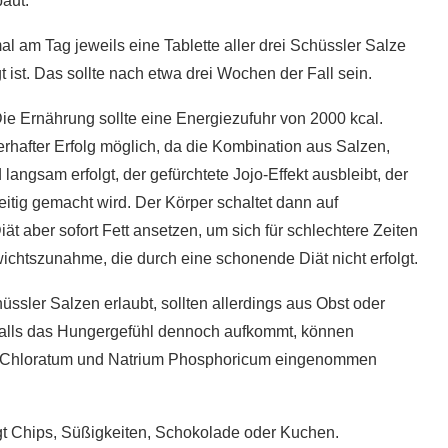
aut.
l am Tag jeweils eine Tablette aller drei Schüssler Salze
ist. Das sollte nach etwa drei Wochen der Fall sein.
Die Ernährung sollte eine Energiezufuhr von 2000 kcal.
uerhafter Erfolg möglich, da die Kombination aus Salzen,
gsam erfolgt, der gefürchtete Jojo-Effekt ausbleibt, der
seitig gemacht wird. Der Körper schaltet dann auf
t aber sofort Fett ansetzen, um sich für schlechtere Zeiten
chtszunahme, die durch eine schonende Diät nicht erfolgt.
ssler Salzen erlaubt, sollten allerdings aus Obst oder
Falls das Hungergefühl dennoch aufkommt, können
um Chloratum und Natrium Phosphoricum eingenommen
gt Chips, Süßigkeiten, Schokolade oder Kuchen.