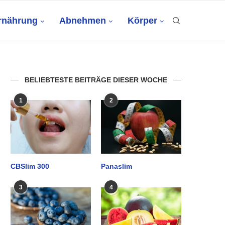
rnährung
Abnehmen
Körper
BELIEBTESTE BEITRÄGE DIESER WOCHE
1
2
CBSlim 300
Panaslim
3
4