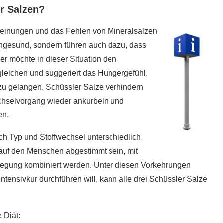
er Salzen?
einungen und das Fehlen von Mineralsalzen
 ungesund, sondern führen auch dazu, dass
er möchte in dieser Situation den
leichen und suggeriert das Hungergefühl,
u gelangen. Schüssler Salze verhindern
echselvorgang wieder ankurbeln und
en.
ach Typ und Stoffwechsel unterschiedlich
r auf den Menschen abgestimmt sein, mit
egung kombiniert werden. Unter diesen Vorkehrungen
 Intensivkur durchführen will, kann alle drei Schüssler Salze
5 super Tipps für weniger
ost?
Zuckerkonsum
28. Januar 2020
 Diät: