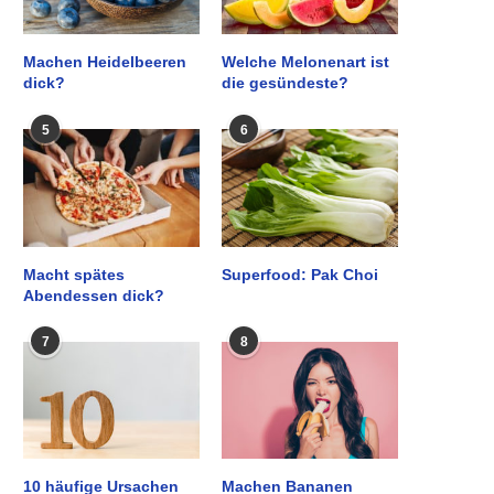
Machen Heidelbeeren
Welche Melonenart ist
dick?
die gesündeste?
5
6
Macht spätes
Superfood: Pak Choi
Abendessen dick?
7
8
10 häufige Ursachen
Machen Bananen