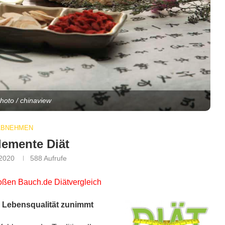
photo / chinaview
ABNEHMEN
lemente Diät
 2020
588
Aufrufe
roßen
Bauch.de Diätvergleich
d Lebensqualität zunimmt