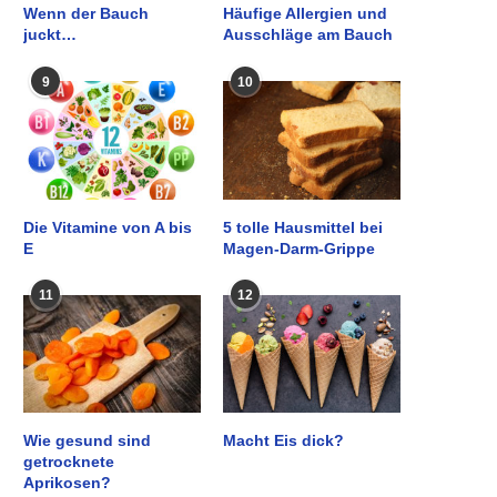
Wenn der Bauch
Häufige Allergien und
juckt…
Ausschläge am Bauch
9
10
Die Vitamine von A bis
5 tolle Hausmittel bei
E
Magen-Darm-Grippe
11
12
Wie gesund sind
Macht Eis dick?
getrocknete
Aprikosen?