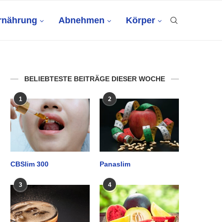
rnährung
Abnehmen
Körper
BELIEBTESTE BEITRÄGE DIESER WOCHE
1
2
CBSlim 300
Panaslim
3
4