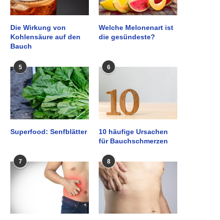
Die Wirkung von
Welche Melonenart ist
Kohlensäure auf den
die gesündeste?
Bauch
5
6
Superfood: Senfblätter
10 häufige Ursachen
für Bauchschmerzen
7
8