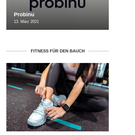
Probinu
CBSlim
13. März 2021
10. Oktob
FITNESS FÜR DEN BAUCH