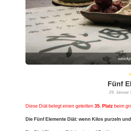
istock
Fünf E
29. Januar
Diese Diät belegt einen geteilten
35. Platz
beim g
Die Fünf Elemente Diät: wenn Kilos purzeln un