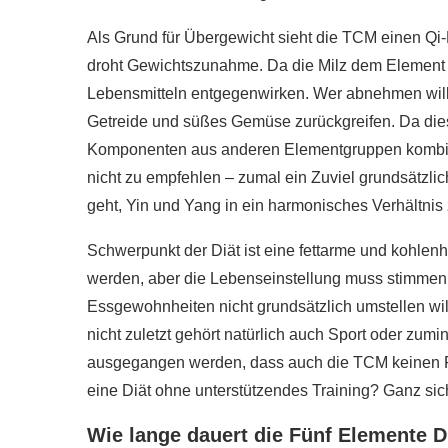
r gesünder als
Als Grund für Übergewicht sieht die TCM einen Qi
e?
Wie gesund ist Rohk
droht Gewichtszunahme. Da die Milz dem Element E
020
28. Januar 2020
Lebensmitteln entgegenwirken. Wer abnehmen will, 
Getreide und süßes Gemüse zurückgreifen. Da diese
Komponenten aus anderen Elementgruppen kombinie
nicht zu empfehlen – zumal ein Zuviel grundsätzlic
geht, Yin und Yang in ein harmonisches Verhältnis 
Schwerpunkt der Diät ist eine fettarme und kohlenh
werden, aber die Lebenseinstellung muss stimmen. W
Essgewohnheiten nicht grundsätzlich umstellen will
nicht zuletzt gehört natürlich auch Sport oder z
ausgegangen werden, dass auch die TCM keinen Frei
eine Diät ohne unterstützendes Training? Ganz sic
Wie lange dauert die Fünf Elemente D