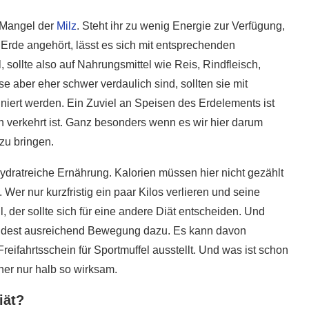
5 super Tipps für weniger
-Mangel der
Milz
. Steht ihr zu wenig Energie zur Verfügung,
ost?
Zuckerkonsum
rde angehört, lässt es sich mit entsprechenden
28. Januar 2020
sollte also auf Nahrungsmittel wie Reis, Rindfleisch,
 aber eher schwer verdaulich sind, sollten sie mit
rt werden. Ein Zuviel an Speisen des Erdelements ist
h verkehrt ist. Ganz besonders wenn es wir hier darum
zu bringen.
ydratreiche Ernährung. Kalorien müssen hier nicht gezählt
er nur kurzfristig ein paar Kilos verlieren und seine
, der sollte sich für eine andere Diät entscheiden. Und
umindest ausreichend Bewegung dazu. Es kann davon
fahrtsschein für Sportmuffel ausstellt. Und was ist schon
her nur halb so wirksam.
iät?