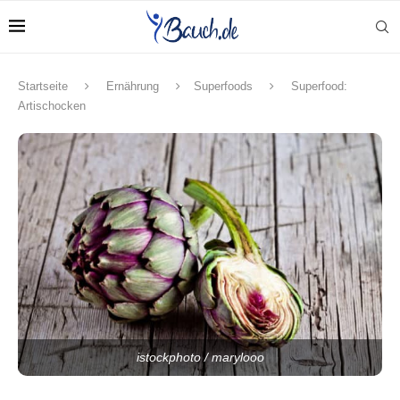
Startseite
Ernährung
Superfoods
Superfood:
Artischocken
istockphoto / marylooo