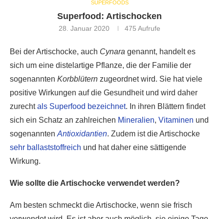
SUPERFOODS
Superfood: Artischocken
28. Januar 2020
475
Aufrufe
Bei der Artischocke, auch
Cynara
genannt, handelt es
sich um eine distelartige Pflanze, die der Familie der
sogenannten
Korbblütern
zugeordnet wird. Sie hat viele
positive Wirkungen auf die Gesundheit und wird daher
zurecht
als Superfood bezeichnet
. In ihren Blättern findet
sich ein Schatz an zahlreichen
Mineralien
,
Vitaminen
und
sogenannten
Antioxidantien
. Zudem ist die Artischocke
sehr ballaststoffreich
und hat daher eine sättigende
Wirkung.
Wie sollte die Artischocke verwendet werden?
Am besten schmeckt die Artischocke, wenn sie frisch
verwendet wird. Es ist aber auch möglich, sie einige Tage