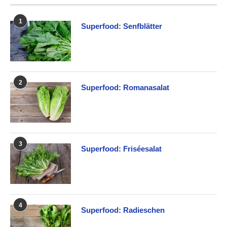
1
Superfood: Senfblätter
2
Superfood: Romanasalat
3
Superfood: Friséesalat
4
Superfood: Radieschen