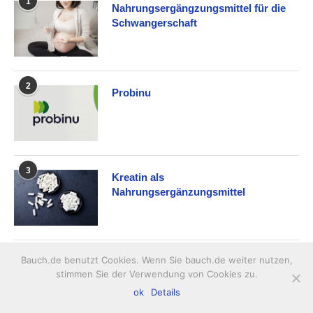
1
Nahrungsergängzungsmittel für die
Schwangerschaft
2
Probinu
3
Kreatin als
Nahrungsergänzungsmittel
4
Bauch.de benutzt Cookies. Wenn Sie bauch.de weiter nutzen,
Nahrungsergänzungsmittel für
stimmen Sie der Verwendung von Cookies zu.
Muskelaufbau
ok
Details