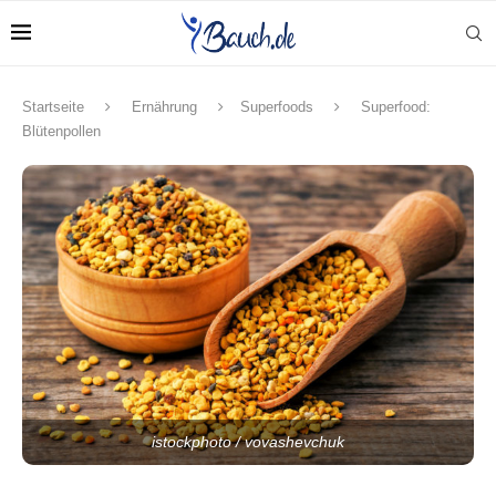
Startseite
Ernährung
Superfoods
Superfood:
Blütenpollen
istockphoto / vovashevchuk