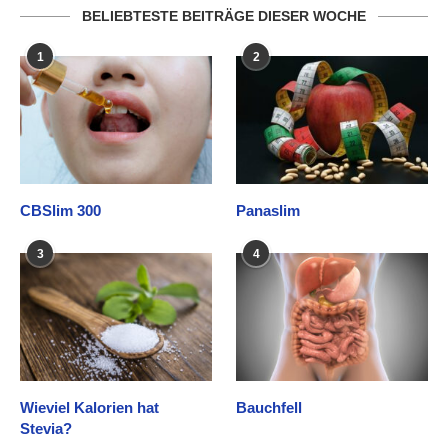
BELIEBTESTE BEITRÄGE DIESER WOCHE
1
2
CBSlim 300
Panaslim
3
4
Wieviel Kalorien hat
Bauchfell
Stevia?