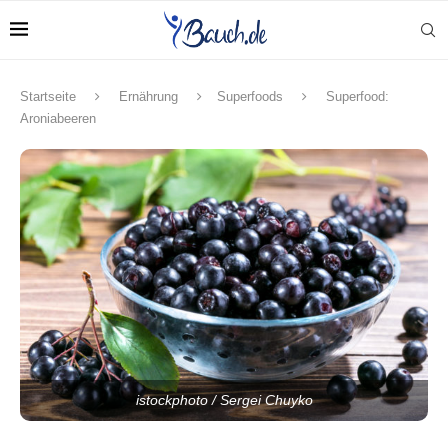
Startseite
Ernährung
Superfoods
Superfood:
Aroniabeeren
istockphoto / Sergei Chuyko