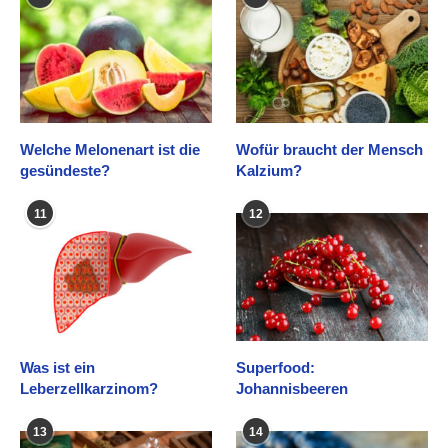
Welche Melonenart ist die
Wofür braucht der Mensch
gesündeste?
Kalzium?
11
12
Was ist ein
Superfood:
Leberzellkarzinom?
Johannisbeeren
13
14