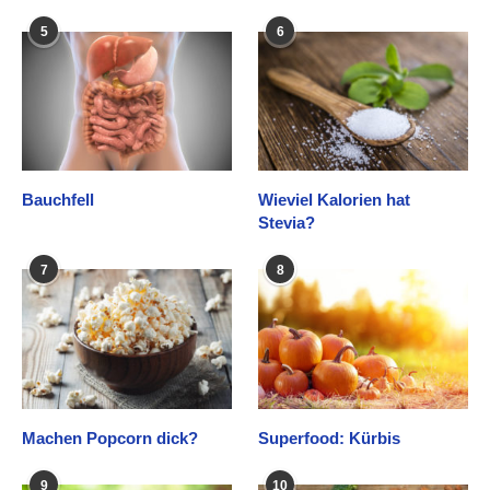
5
6
Bauchfell
Wieviel Kalorien hat
Stevia?
7
8
Machen Popcorn dick?
Superfood: Kürbis
9
10