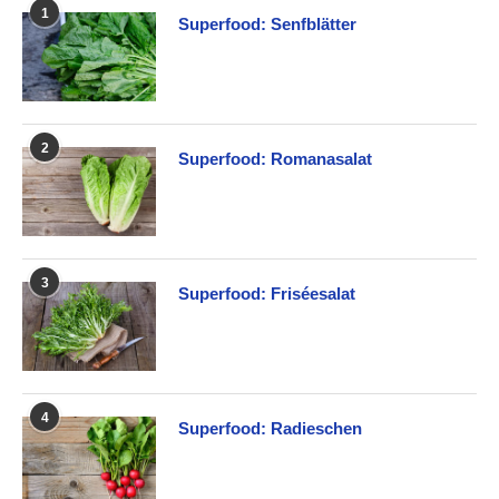
1
Superfood: Senfblätter
2
Superfood: Romanasalat
3
Superfood: Friséesalat
4
Superfood: Radieschen