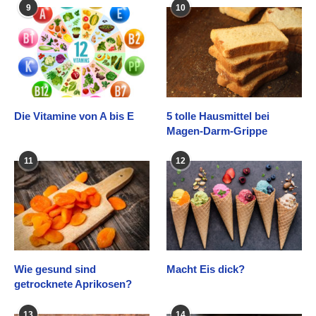
9
10
Die Vitamine von A bis E
5 tolle Hausmittel bei
Magen-Darm-Grippe
11
12
Wie gesund sind
Macht Eis dick?
getrocknete Aprikosen?
13
14