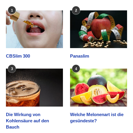
1
2
CBSlim 300
Panaslim
3
4
Die Wirkung von
Welche Melonenart ist die
Kohlensäure auf den
gesündeste?
Bauch