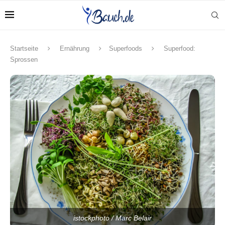
Startseite
Ernährung
Superfoods
Superfood:
Sprossen
istockphoto / Marc Belair