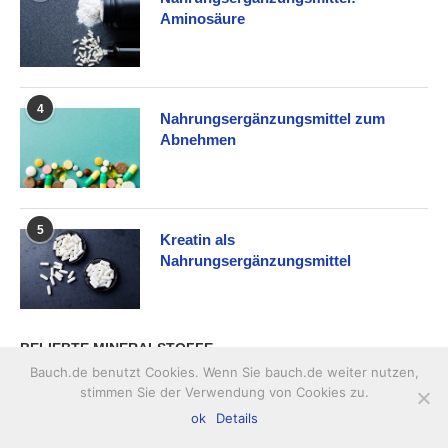
Aminosäure
4
Nahrungsergänzungsmittel zum
Abnehmen
5
Kreatin als
Nahrungsergänzungsmittel
BELIEBTE MINERALSTOFFE
Bauch.de benutzt Cookies. Wenn Sie bauch.de weiter nutzen,
stimmen Sie der Verwendung von Cookies zu.
1
Die Wirkung von Eisentabletten
ok
Details