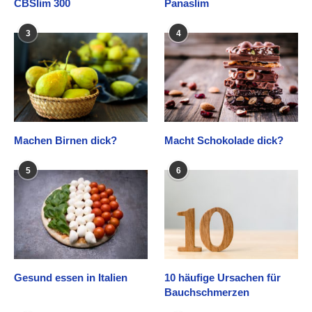
CBSlim 300
Panaslim
3
4
Machen Birnen dick?
Macht Schokolade dick?
5
6
Gesund essen in Italien
10 häufige Ursachen für
Bauchschmerzen