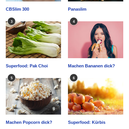
CBSlim 300
Panaslim
3
4
Superfood: Pak Choi
Machen Bananen dick?
5
6
Machen Popcorn dick?
Superfood: Kürbis