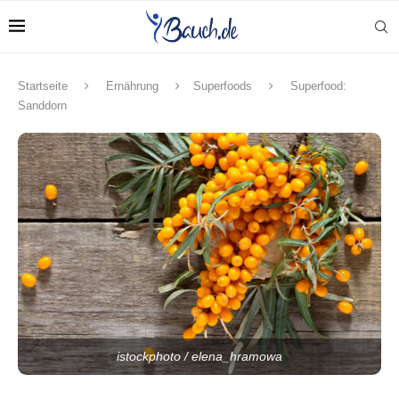
Startseite
Ernährung
Superfoods
Superfood:
Sanddorn
istockphoto / elena_hramowa