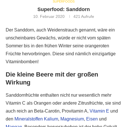
SUPERFOODS
Superfood: Sanddorn
10. Februar 2020
421
Aufrufe
Der Sanddorn, auch Weidenstrauch genannt, wäre ein
unscheinbares Gewächs, würde er nicht vom späten
Sommer bis in den frühen Winter seine orangeroten
Früchte hervorbringen. Diese sind nämlich einzigartige
Vitaminbomben!
Die kleine Beere mit der großen
Wirkung
Sanddornfrüchte enthalten nicht nur wesentlich mehr
Vitamin C als Orangen oder andere Zitrusfrüchte, sie sind
auch reich an Beta-Carotin, Provitamin A,
Vitamin E
und
den
Mineralstoffen
Kalium
,
Magnesium
,
Eisen
und
Mangan
. Besonders hervorzuheben ist der hohe Gehalt