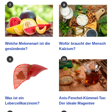
7
8
Welche Melonenart ist die
Wofür braucht der Mensch
gesündeste?
Kalzium?
9
10
Was ist ein
Anis-Fenchel-Kümmel-Tee:
Leberzellkarzinom?
Der ideale Magentee