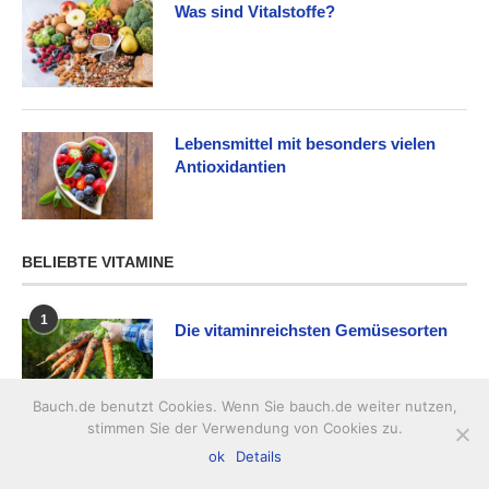
Was sind Vitalstoffe?
Lebensmittel mit besonders vielen
Antioxidantien
BELIEBTE VITAMINE
1
Die vitaminreichsten Gemüsesorten
Bauch.de benutzt Cookies. Wenn Sie bauch.de weiter nutzen,
stimmen Sie der Verwendung von Cookies zu.
2
ok
Details
Vitamin B1