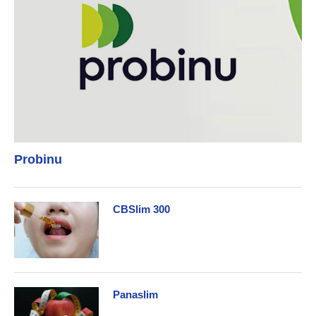
Probinu
CBSlim 300
Panaslim