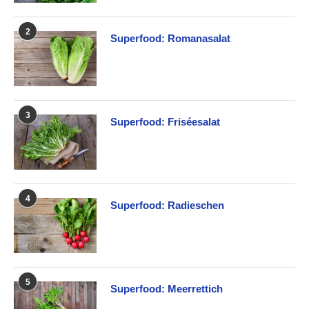
2
Superfood: Romanasalat
3
Superfood: Friséesalat
4
Superfood: Radieschen
5
Superfood: Meerrettich