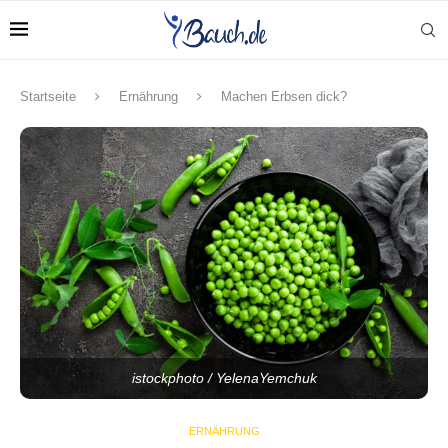
Startseite
Ernährung
Machen Erbsen dick?
istockphoto / YelenaYemchuk
ERNÄHRUNG