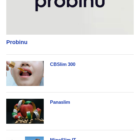
Probinu
CBSlim 300
Panaslim
MinoSlim IT