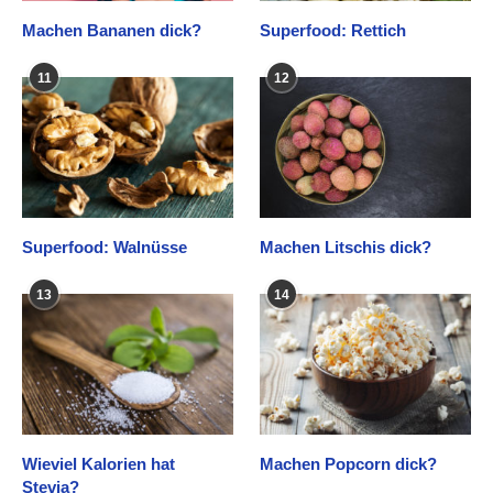
Machen Bananen dick?
Superfood: Rettich
11
12
Superfood: Walnüsse
Machen Litschis dick?
13
14
Wieviel Kalorien hat
Machen Popcorn dick?
Stevia?