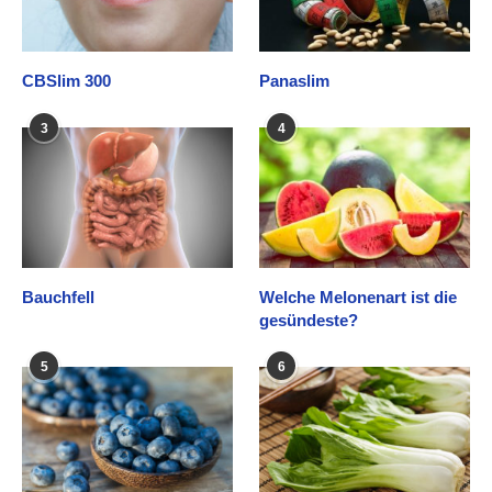
CBSlim 300
Panaslim
3
4
Bauchfell
Welche Melonenart ist die
gesündeste?
5
6