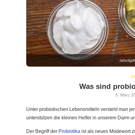
istockp
E
Was sind probio
5. März 2
Unter probiotischen Lebensmitteln versteht man jene
unterstützen die kleinen Helfer in unserem Darm 
Der Begriff der
Probiotika
ist als neues Modewort zu