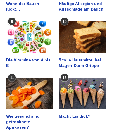
Wenn der Bauch
Häufige Allergien und
juckt…
Ausschläge am Bauch
9
10
Die Vitamine von A bis
5 tolle Hausmittel bei
E
Magen-Darm-Grippe
11
12
Wie gesund sind
Macht Eis dick?
getrocknete
Aprikosen?