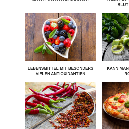
BLUT
r gesünder als
e?
Wie gesund ist Rohk
020
28. Januar 2020
LEBENSMITTEL MIT BESONDERS
KANN MAN
VIELEN ANTIOXIDANTIEN
R