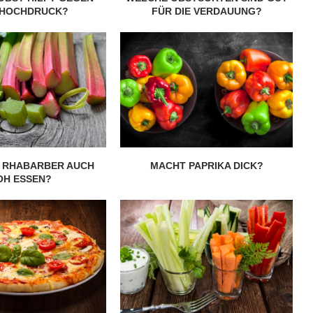
HOCHDRUCK?
FÜR DIE VERDAUUNG?
5 super Tipps für weniger
ost?
Zuckerkonsum
28. Januar 2020
 RHABARBER AUCH
MACHT PAPRIKA DICK?
OH ESSEN?