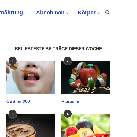
rnährung
Abnehmen
Körper
BELIEBTESTE BEITRÄGE DIESER WOCHE
1
2
CBSlim 300
Panaslim
3
4