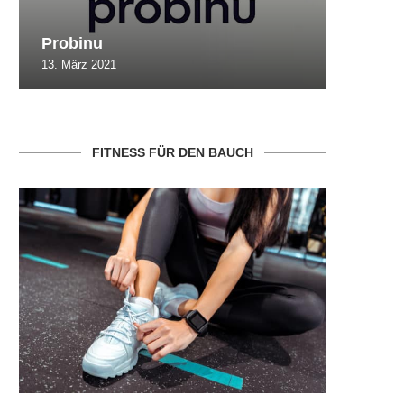
Probinu
CBSlim
13. März 2021
10. Oktob
FITNESS FÜR DEN BAUCH