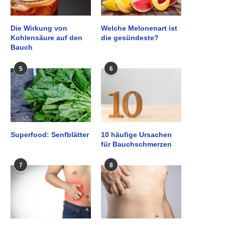
Die Wirkung von
Welche Melonenart ist
Kohlensäure auf den
die gesündeste?
Bauch
5
6
Superfood: Senfblätter
10 häufige Ursachen
für Bauchschmerzen
7
8